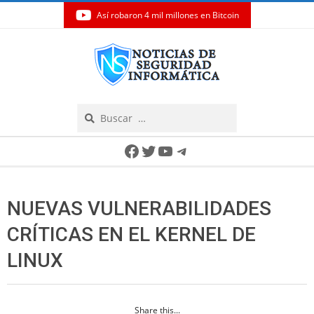
Así robaron 4 mil millones en Bitcoin
Skip
to
content
Search
Secondary
Facebook
Twitter
YouTube
Telegram
Navigation
Menu
NUEVAS VULNERABILIDADES
CRÍTICAS EN EL KERNEL DE
LINUX
Share this...