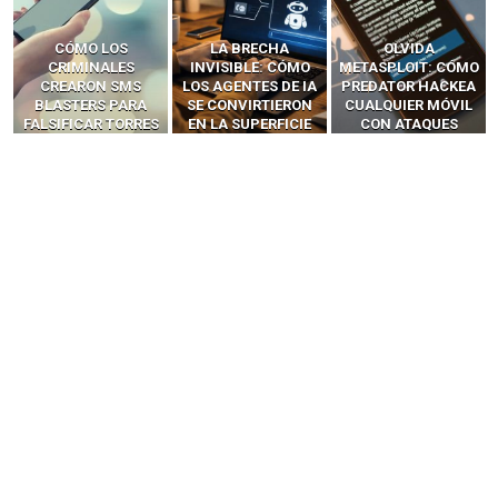
LA BRECHA
OLVIDA
CÓMO LOS HACKERS
INVISIBLE: CÓMO
METASPLOIT: CÓMO
INTERCEPTAN OTPS
LOS AGENTES DE IA
PREDATOR HACKEA
Y LLAMADAS
SE CONVIRTIERON
CUALQUIER MÓVIL
MÓVILES SIN
EN LA SUPERFICIE
CON ATAQUES
‘HACKEAR’ — EL
DE ATAQUE MÁS
PUBLICITARIOS
INCREÍBLE PODER DE
PELIGROSA DE
CERO-CLIC
LOS SIM BOXES”
2025–2026