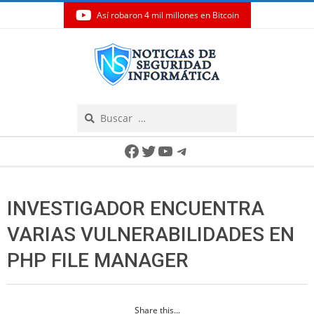
Así robaron 4 mil millones en Bitcoin
Skip
to
content
Search
Secondary
Facebook
Twitter
YouTube
Telegram
Navigation
Menu
INVESTIGADOR ENCUENTRA
VARIAS VULNERABILIDADES EN
PHP FILE MANAGER
Share this...