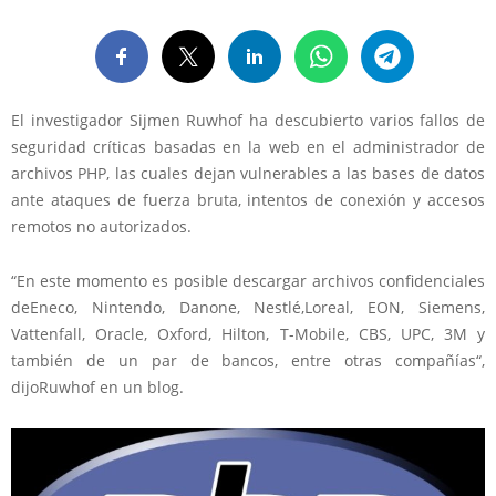
El investigador Sijmen Ruwhof ha descubierto varios fallos de
seguridad críticas basadas en la web en el administrador de
archivos PHP, las cuales dejan vulnerables a las bases de datos
ante ataques de fuerza bruta, intentos de conexión y accesos
remotos no autorizados.
“En este momento
es posible descargar archivos
confidenciales
de
Eneco
, Nintendo, Danone, Nestlé,
Loreal
,
EON
, Siemens,
Vattenfall
, Oracle, Oxford, Hilton,
T-Mobile
, CBS,
UPC
,
3M y
también de un par de
bancos
,
entre
otras compañías
“
,
dijo
Ruwhof
en un blog
.