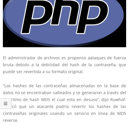
El
administrador de archivos
es propenso a
ataques de fuerza
bruta
debido
a la debilidad de
l hash de la contraseña
,
que
puede ser
revertida
a su formato original
.
“Los h
ashes de las contraseñas
almacenadas en
la base de
datos
no se encontraban salteados
y
se generaron
a través del
algoritmo de hash
MD5
el cual esta en
desuso
“, dijo
Ruwhof
.
Explicó
que un atacante podría
revertir los
hashes
de
las
contraseñas
originales
usando
un servicio en línea
de
MD5
reverse
.