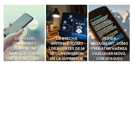
LA BRECHA
OLVIDA
CÓMO LOS HACKERS
INVISIBLE: CÓMO
METASPLOIT: CÓMO
INTERCEPTAN OTPS
LOS AGENTES DE IA
PREDATOR HACKEA
Y LLAMADAS
SE CONVIRTIERON
CUALQUIER MÓVIL
MÓVILES SIN
EN LA SUPERFICIE
CON ATAQUES
‘HACKEAR’ — EL
DE ATAQUE MÁS
PUBLICITARIOS
INCREÍBLE PODER DE
PELIGROSA DE
CERO-CLIC
LOS SIM BOXES”
2025–2026