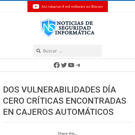
Así robaron 4 mil millones en Bitcoin
Skip
to
content
Search
Secondary
Facebook
Twitter
YouTube
Telegram
Navigation
Menu
DOS VULNERABILIDADES DÍA
CERO CRÍTICAS ENCONTRADAS
EN CAJEROS AUTOMÁTICOS
Share this...