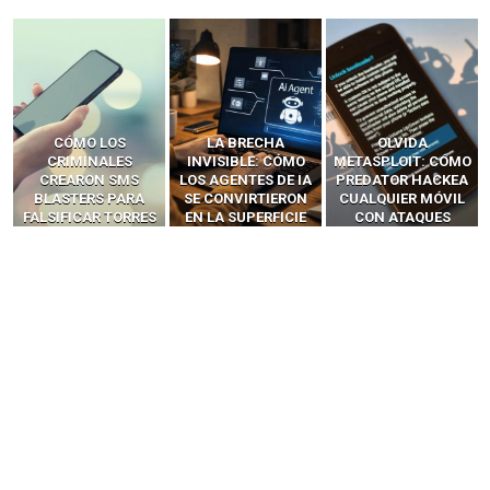
LA BRECHA
OLVIDA
CÓMO LOS HACKERS
INVISIBLE: CÓMO
METASPLOIT: CÓMO
INTERCEPTAN OTPS
LOS AGENTES DE IA
PREDATOR HACKEA
Y LLAMADAS
SE CONVIRTIERON
CUALQUIER MÓVIL
MÓVILES SIN
EN LA SUPERFICIE
CON ATAQUES
‘HACKEAR’ — EL
DE ATAQUE MÁS
PUBLICITARIOS
INCREÍBLE PODER DE
PELIGROSA DE
CERO-CLIC
LOS SIM BOXES”
2025–2026