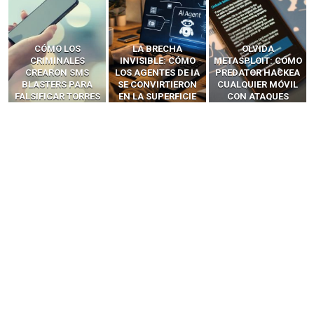
LA BRECHA
OLVIDA
CÓMO LOS HACKERS
INVISIBLE: CÓMO
METASPLOIT: CÓMO
INTERCEPTAN OTPS
LOS AGENTES DE IA
PREDATOR HACKEA
Y LLAMADAS
SE CONVIRTIERON
CUALQUIER MÓVIL
MÓVILES SIN
EN LA SUPERFICIE
CON ATAQUES
‘HACKEAR’ — EL
DE ATAQUE MÁS
PUBLICITARIOS
INCREÍBLE PODER DE
PELIGROSA DE
CERO-CLIC
LOS SIM BOXES”
2025–2026