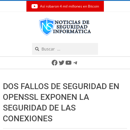
Así robaron 4 mil millones en Bitcoin
Skip
to
content
Search
Secondary
Facebook
Twitter
YouTube
Telegram
Navigation
Menu
DOS FALLOS DE SEGURIDAD EN
OPENSSL EXPONEN LA
SEGURIDAD DE LAS
CONEXIONES