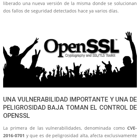
liberado una nueva versión de la misma donde se solucionan
dos fallos de seguridad detectados hace ya varios días.
UNA VULNERABILIDAD IMPORTANTE Y UNA DE
PELIGROSIDAD BAJA TOMAN EL CONTROL DE
OPENSSL
La primera de las vulnerabilidades, denominada como
CVE-
2016-0701
y que es de peligrosidad alta, afecta exclusivamente