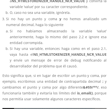
a
NS_HTML5TOKENIZER_HANDLE_NCR_VALUE
y convirta la
variable ‘value’ por su caracter correspondiente.
O, caso no sea una variable, ignórela.
Si no hay un punto y coma
y
no hemos analizado um
numeral decimal, haga lo siguiente
Si no habíamos almacenado la variable ‘value’
anteriormente, haga lo mismo del paso 2.2 e ignore esa
entidad corrompida.
Si hay una variable, entonces haga como en el paso 2.1,
vaya hasta el
NS_HTML5TOKENIZER_HANDLE_NCR_VALUE
y envíe un mensaje de error de debug notificando al
desarrollador del problema que él causó.
Esto significa que, si en lugar de escribir un punto y coma, por
ejemplo, escribimos una entidad de contrapartida decimal
;
y
cambiamos el punto y coma por algo diferente
&#59/**/
, eso
funcionaría también y evitaría los límites del
is_email()
, porque
nos permitía usar solamente algunos caracteres específicos.