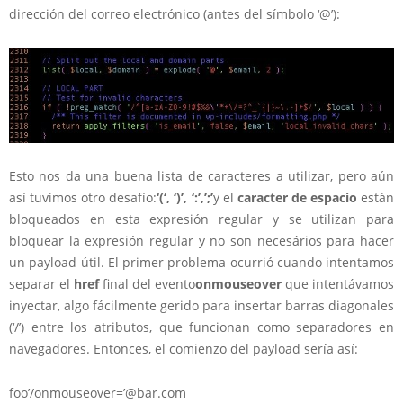
dirección del correo electrónico (antes del símbolo ‘@’):
Esto nos da una buena lista de caracteres a utilizar, pero aún
así tuvimos otro desafío:
‘(‘, ‘)’, ‘:’,’;’
y el
caracter de espacio
están
bloqueados en esta expresión regular y se utilizan para
bloquear la expresión regular y no son necesários para hacer
un payload útil. El primer problema ocurrió cuando intentamos
separar el
href
final del evento
onmouseover
que intentávamos
inyectar, algo fácilmente gerido para insertar barras diagonales
(‘/’) entre los atributos, que funcionan como separadores en
navegadores. Entonces, el comienzo del payload sería así:
foo’/onmouseover=’@bar.com