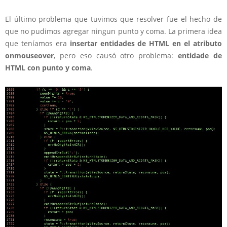
El último problema que tuvimos que resolver fue el hecho de
que no pudimos agregar ningun punto y coma. La primera idea
que teníamos era
insertar entidades de HTML en el atributo
onmouseover
, pero eso causó otro problema:
entidade de
HTML con punto y coma
.