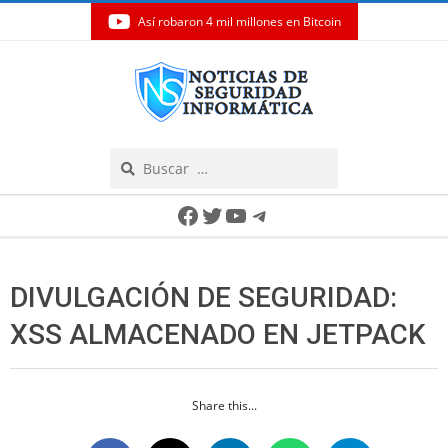
Así robaron 4 mil millones en Bitcoin
Skip
to
content
Search
Secondary
Facebook
Twitter
YouTube
Telegram
Navigation
Menu
DIVULGACIÓN DE SEGURIDAD:
XSS ALMACENADO EN JETPACK
Share this...