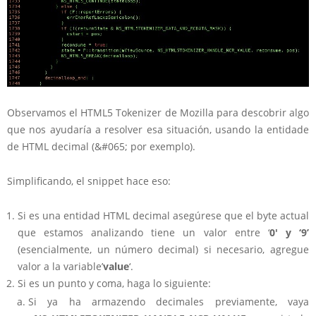
Observamos el HTML5 Tokenizer de Mozilla para descobrir algo
que nos ayudaría a resolver esa situación, usando la entidade
de HTML decimal (&#065; por exemplo).
Simplificando, el snippet hace eso:
Si es una entidad HTML decimal asegúrese que el byte actual
que estamos analizando tiene un valor entre ‘
0′ y ‘9’
(esencialmente, un número decimal) si necesario, agregue
valor a la variable’
value
‘.
Si es un punto y coma, haga lo siguiente:
Si ya ha armazendo decimales previamente, vaya