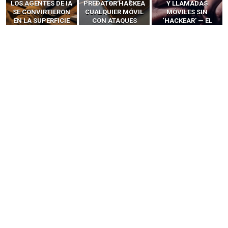
LOS AGENTES DE IA
PREDATOR HACKEA
Y LLAMADAS
SE CONVIRTIERON
CUALQUIER MÓVIL
MÓVILES SIN
EN LA SUPERFICIE
CON ATAQUES
‘HACKEAR’ — EL
DE ATAQUE MÁS
PUBLICITARIOS
INCREÍBLE PODER DE
PELIGROSA DE
CERO-CLIC
LOS SIM BOXES”
2025–2026