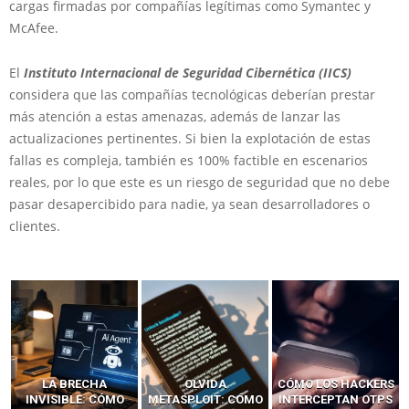
cargas firmadas por compañías legítimas como Symantec y
McAfee.
El
Instituto Internacional de Seguridad Cibernética (IICS)
considera que las compañías tecnológicas deberían prestar
más atención a estas amenazas, además de lanzar las
actualizaciones pertinentes. Si bien la explotación de estas
fallas es compleja, también es 100% factible en escenarios
reales, por lo que este es un riesgo de seguridad que no debe
pasar desapercibido para nadie, ya sean desarrolladores o
clientes.
LA BRECHA
OLVIDA
CÓMO LOS HACKERS
INVISIBLE: CÓMO
METASPLOIT: CÓMO
INTERCEPTAN OTPS