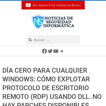
Así robaron 4 mil millones en Bitcoin
Skip
to
content
Search
Secondary
Facebook
Twitter
YouTube
Telegram
Navigation
Menu
DÍA CERO PARA CUALQUIER
WINDOWS: CÓMO EXPLOTAR
PROTOCOLO DE ESCRITORIO
REMOTO (RDP) USANDO DLL. NO
HAY PARCHES DISPONIBLES