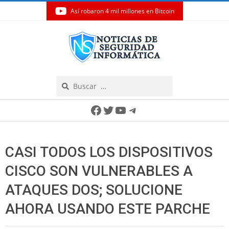
Así robaron 4 mil millones en Bitcoin
Skip
to
content
Search
Secondary
Facebook
Twitter
YouTube
Telegram
Navigation
Menu
CASI TODOS LOS DISPOSITIVOS
CISCO SON VULNERABLES A
ATAQUES DOS; SOLUCIONE
AHORA USANDO ESTE PARCHE