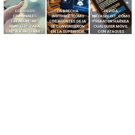
LA BRECHA
OLVIDA
CÓMO LOS HACKERS
INVISIBLE: CÓMO
METASPLOIT: CÓMO
INTERCEPTAN OTPS
LOS AGENTES DE IA
PREDATOR HACKEA
Y LLAMADAS
SE CONVIRTIERON
CUALQUIER MÓVIL
MÓVILES SIN
EN LA SUPERFICIE
CON ATAQUES
‘HACKEAR’ — EL
DE ATAQUE MÁS
PUBLICITARIOS
INCREÍBLE PODER DE
PELIGROSA DE
CERO-CLIC
LOS SIM BOXES”
2025–2026