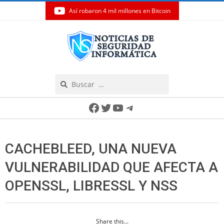
Así robaron 4 mil millones en Bitcoin
Skip
to
content
Search
Secondary
Facebook
Twitter
YouTube
Telegram
Navigation
Menu
CACHEBLEED, UNA NUEVA
VULNERABILIDAD QUE AFECTA A
OPENSSL, LIBRESSL Y NSS
Share this...