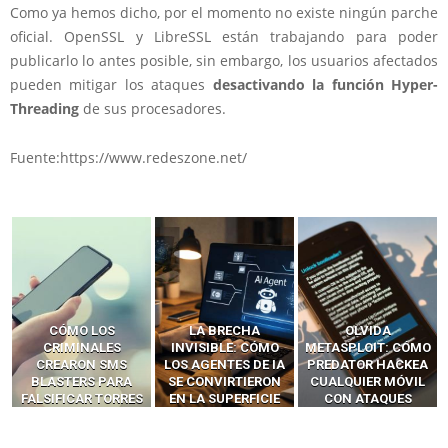
Como ya hemos dicho, por el momento no existe ningún parche
oficial. OpenSSL y LibreSSL están trabajando para poder
publicarlo lo antes posible, sin embargo, los usuarios afectados
pueden mitigar los ataques
desactivando la función Hyper-
Threading
de sus procesadores.
Fuente:https://www.redeszone.net/
LA BRECHA
OLVIDA
CÓMO LOS HACKERS
INVISIBLE: CÓMO
METASPLOIT: CÓMO
INTERCEPTAN OTPS
LOS AGENTES DE IA
PREDATOR HACKEA
Y LLAMADAS
SE CONVIRTIERON
CUALQUIER MÓVIL
MÓVILES SIN
EN LA SUPERFICIE
CON ATAQUES
‘HACKEAR’ — EL
DE ATAQUE MÁS
PUBLICITARIOS
INCREÍBLE PODER DE
PELIGROSA DE
CERO-CLIC
LOS SIM BOXES”