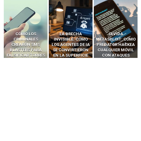
LA BRECHA
OLVIDA
CÓMO LOS HACKERS
INVISIBLE: CÓMO
METASPLOIT: CÓMO
INTERCEPTAN OTPS
LOS AGENTES DE IA
PREDATOR HACKEA
Y LLAMADAS
SE CONVIRTIERON
CUALQUIER MÓVIL
MÓVILES SIN
EN LA SUPERFICIE
CON ATAQUES
‘HACKEAR’ — EL
DE ATAQUE MÁS
PUBLICITARIOS
INCREÍBLE PODER DE
PELIGROSA DE
CERO-CLIC
LOS SIM BOXES”
2025–2026