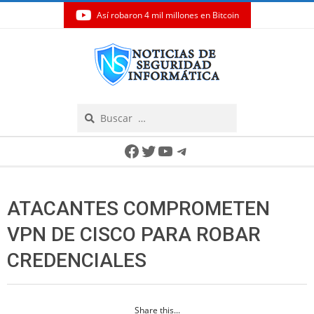
Así robaron 4 mil millones en Bitcoin
Skip
to
content
Search
Secondary
Facebook
Twitter
YouTube
Telegram
Navigation
Menu
ATACANTES COMPROMETEN
VPN DE CISCO PARA ROBAR
CREDENCIALES
Share this...