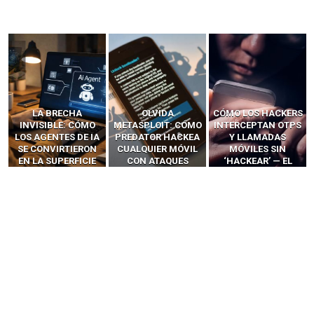
LA BRECHA
OLVIDA
CÓMO LOS HACKERS
INVISIBLE: CÓMO
METASPLOIT: CÓMO
INTERCEPTAN OTPS
LOS AGENTES DE IA
PREDATOR HACKEA
Y LLAMADAS
SE CONVIRTIERON
CUALQUIER MÓVIL
MÓVILES SIN
EN LA SUPERFICIE
CON ATAQUES
‘HACKEAR’ — EL
DE ATAQUE MÁS
PUBLICITARIOS
INCREÍBLE PODER DE
PELIGROSA DE
CERO-CLIC
LOS SIM BOXES”
2025–2026