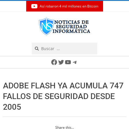
Así robaron 4 mil millones en Bitcoin
Skip
to
content
Search
Secondary
Facebook
Twitter
YouTube
Telegram
Navigation
Menu
ADOBE FLASH YA ACUMULA 747
FALLOS DE SEGURIDAD DESDE
2005
Share this...