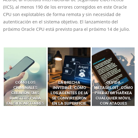
(IICS), al menos 190 de los errores corregidos en este Oracle
CPU son explotables de forma remota y sin necesidad de
autenticación en el sistema objetivo. El lanzamiento del
próximo Oracle CPU está previsto para el próximo 14 de julio.
LA BRECHA
OLVIDA
CÓMO LOS HACKERS
INVISIBLE: CÓMO
METASPLOIT: CÓMO
INTERCEPTAN OTPS
LOS AGENTES DE IA
PREDATOR HACKEA
Y LLAMADAS
SE CONVIRTIERON
CUALQUIER MÓVIL
MÓVILES SIN
EN LA SUPERFICIE
CON ATAQUES
‘HACKEAR’ — EL
DE ATAQUE MÁS
PUBLICITARIOS
INCREÍBLE PODER DE
PELIGROSA DE
CERO-CLIC
LOS SIM BOXES”
2025–2026