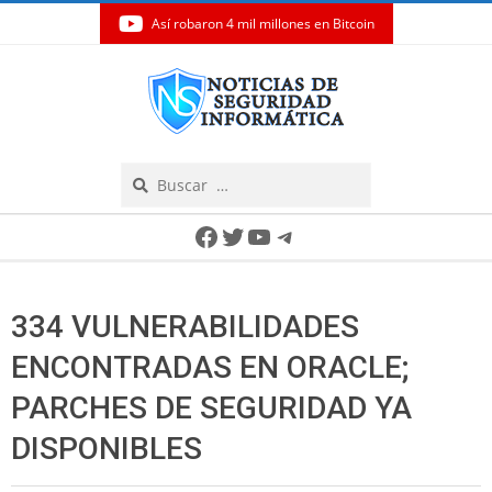
Así robaron 4 mil millones en Bitcoin
Skip
to
content
Search
Secondary
Facebook
Twitter
YouTube
Telegram
Navigation
Menu
334 VULNERABILIDADES
ENCONTRADAS EN ORACLE;
PARCHES DE SEGURIDAD YA
DISPONIBLES