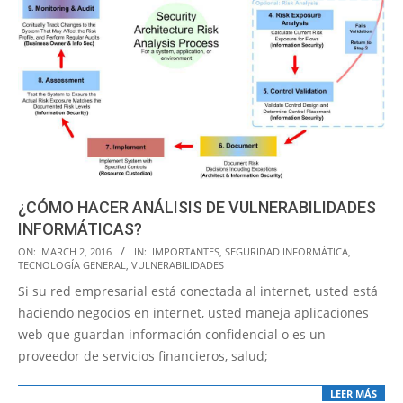
¿CÓMO HACER ANÁLISIS DE VULNERABILIDADES
INFORMÁTICAS?
2016-
ON:
MARCH 2, 2016
IN:
IMPORTANTES
,
SEGURIDAD INFORMÁTICA
,
TECNOLOGÍA GENERAL
,
VULNERABILIDADES
03-
Si su red empresarial está conectada al internet, usted está
02
haciendo negocios en internet, usted maneja aplicaciones
web que guardan información confidencial o es un
proveedor de servicios financieros, salud;
LEER MÁS