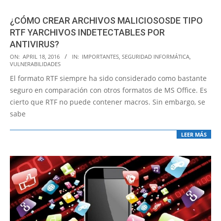
¿CÓMO CREAR ARCHIVOS MALICIOSOSDE TIPO
RTF YARCHIVOS INDETECTABLES POR
ANTIVIRUS?
2016-
ON:
APRIL 18, 2016
IN:
IMPORTANTES
,
SEGURIDAD INFORMÁTICA
,
VULNERABILIDADES
04-
El formato RTF siempre ha sido considerado como bastante
18
seguro en comparación con otros formatos de MS Office. Es
cierto que RTF no puede contener macros. Sin embargo, se
sabe
LEER MÁS