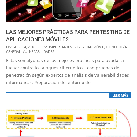
LAS MEJORES PRÁCTICAS PARA PENTESTING DE
APLICACIONES MÓVILES
2016-
ON:
APRIL 4, 2016
IN:
IMPORTANTES
,
SEGURIDAD MÓVIL
,
TECNOLOGÍA
GENERAL
,
VULNERABILIDADES
04-
Estas son algunas de las mejores prácticas para ayudar a
04
luchar contra los ataques cibernéticos con pruebas de
penetración según expertos de análisis de vulnerabilidades
informáticas. Preparación del entorno de
LEER MÁS