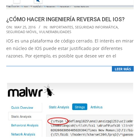
¿CÓMO HACER INGENIERÍA REVERSA DEL IOS?
2016-
ON:
MAY 25, 2016
IN:
IMPORTANTES
,
SEGURIDAD INFORMÁTICA
,
SEGURIDAD MÓVIL
,
VULNERABILIDADES
05-
iOS es una plataforma de código cerrado. El interés en mirar
25
en núcleo de IOS puede estar justificado por diferentes
razones. Por ejemplo, es posible que desee ver en el
LEER MÁS