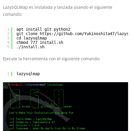
LazySQLMap es instalada y lanzada usando el siguiente
comando:
1
apt install git python2
2
git clone https://github.com/Yukinoshita47/lazysq
3
cd lazysqlmap
4
chmod 777 install.sh
5
./install.sh
Ejecute la herramienta con el siguiente comando:
1
lazysqlmap