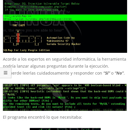
Acorde a los expertos en seguridad informática, la herramienta
podría lanzar algunas preguntas durante la ejecución.
Recuerde leerlas cuidadosamente y responder con
“Sí”
o
“No”
.
El programa encontró lo que necesitaba: