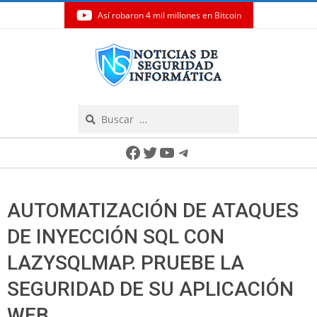
Así robaron 4 mil millones en Bitcoin
Skip
to
content
Search
Secondary
Facebook
Twitter
YouTube
Telegram
Navigation
Menu
AUTOMATIZACIÓN DE ATAQUES
DE INYECCIÓN SQL CON
LAZYSQLMAP. PRUEBE LA
SEGURIDAD DE SU APLICACIÓN
WEB