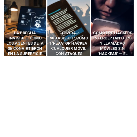
LA BRECHA
OLVIDA
CÓMO LOS HACKERS
INVISIBLE: CÓMO
METASPLOIT: CÓMO
INTERCEPTAN OTPS
LOS AGENTES DE IA
PREDATOR HACKEA
Y LLAMADAS
SE CONVIRTIERON
CUALQUIER MÓVIL
MÓVILES SIN
EN LA SUPERFICIE
CON ATAQUES
‘HACKEAR’ — EL
DE ATAQUE MÁS
PUBLICITARIOS
INCREÍBLE PODER DE
PELIGROSA DE
CERO-CLIC
LOS SIM BOXES”
2025–2026