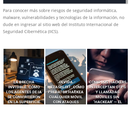
Para conocer más sobre riesgos de seguridad informática,
malware, vulnerabilidades y tecnologías de la información, no
dude en ingresar al sitio web del Instituto Internacional de
Seguridad Cibernética (IICS).
LA BRECHA
OLVIDA
CÓMO LOS HACKERS
INVISIBLE: CÓMO
METASPLOIT: CÓMO
INTERCEPTAN OTPS
LOS AGENTES DE IA
PREDATOR HACKEA
Y LLAMADAS
SE CONVIRTIERON
CUALQUIER MÓVIL
MÓVILES SIN
EN LA SUPERFICIE
CON ATAQUES
‘HACKEAR’ — EL
DE ATAQUE MÁS
PUBLICITARIOS
INCREÍBLE PODER DE
PELIGROSA DE
CERO-CLIC
LOS SIM BOXES”
2025–2026