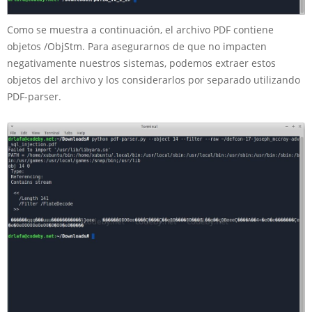
Como se muestra a continuación, el archivo PDF contiene
objetos /ObjStm. Para asegurarnos de que no impacten
negativamente nuestros sistemas, podemos extraer estos
objetos del archivo y los considerarlos por separado utilizando
PDF-parser.