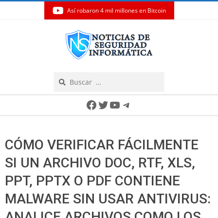
Así robaron 4 mil millones en Bitcoin
Skip
to
content
Search
Secondary
Facebook
Twitter
YouTube
Telegram
Navigation
Menu
CÓMO VERIFICAR FÁCILMENTE
SI UN ARCHIVO DOC, RTF, XLS,
PPT, PPTX O PDF CONTIENE
MALWARE SIN USAR ANTIVIRUS:
ANALICE ARCHIVOS COMO LOS