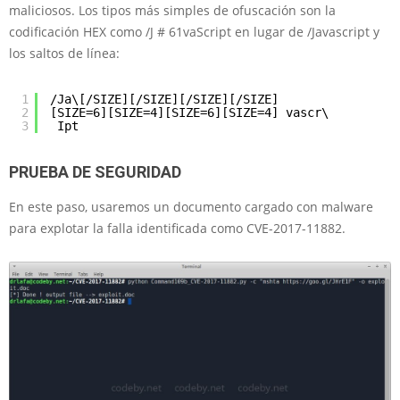
maliciosos. Los tipos más simples de ofuscación son la
codificación HEX como /J # 61vaScript en lugar de /Javascript y
los saltos de línea:
1
/Ja\[/SIZE][/SIZE][/SIZE][/SIZE]
2
[SIZE=6][SIZE=4][SIZE=6][SIZE=4] vascr\
3
Ipt
PRUEBA DE SEGURIDAD
En este paso, usaremos un documento cargado con malware
para explotar la falla identificada como CVE-2017-11882.