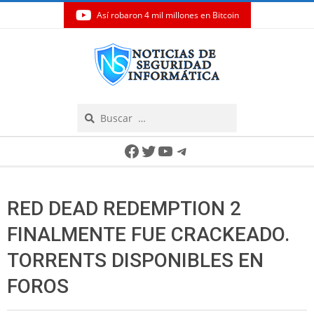
Así robaron 4 mil millones en Bitcoin
Skip
to
content
Search
Secondary
Facebook
Twitter
YouTube
Telegram
Navigation
Menu
RED DEAD REDEMPTION 2
FINALMENTE FUE CRACKEADO.
TORRENTS DISPONIBLES EN
FOROS