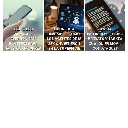
LA BRECHA
OLVIDA
CÓMO LOS HACKERS
INVISIBLE: CÓMO
METASPLOIT: CÓMO
INTERCEPTAN OTPS
LOS AGENTES DE IA
PREDATOR HACKEA
Y LLAMADAS
SE CONVIRTIERON
CUALQUIER MÓVIL
MÓVILES SIN
EN LA SUPERFICIE
CON ATAQUES
‘HACKEAR’ — EL
DE ATAQUE MÁS
PUBLICITARIOS
INCREÍBLE PODER DE
PELIGROSA DE
CERO-CLIC
LOS SIM BOXES”
2025–2026