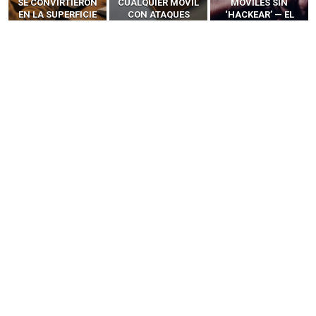
SE CONVIRTIERON
CUALQUIER MÓVIL
MÓVILES SIN
EN LA SUPERFICIE
CON ATAQUES
‘HACKEAR’ — EL
DE ATAQUE MÁS
PUBLICITARIOS
INCREÍBLE PODER DE
PELIGROSA DE
CERO-CLIC
LOS SIM BOXES”
2025–2026