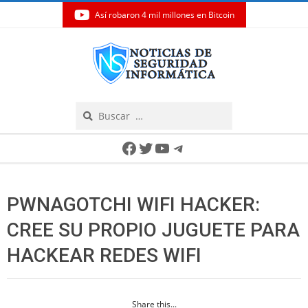
Así robaron 4 mil millones en Bitcoin
Skip
to
content
Search
Secondary
Facebook
Twitter
YouTube
Telegram
Navigation
Menu
PWNAGOTCHI WIFI HACKER:
CREE SU PROPIO JUGUETE PARA
HACKEAR REDES WIFI
Share this...