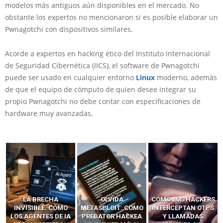
modelos más antiguos aún disponibles en el mercado. No
obstante los expertos no mencionaron si es posible elaborar un
Pwnagotchi con dispositivos similares.
Acorde a expertos en hacking ético del Instituto Internacional
de Seguridad Cibernética (IICS), el software de Pwnagotchi
puede ser usado en cualquier entorno
Linux
moderno, además
de que el equipo de cómputo de quien desee integrar su
propio Pwnagotchi no debe contar con especificaciones de
hardware muy avanzadas.
LA BRECHA
OLVIDA
CÓMO LOS HACKERS
INVISIBLE: CÓMO
METASPLOIT: CÓMO
INTERCEPTAN OTPS
LOS AGENTES DE IA
PREDATOR HACKEA
Y LLAMADAS