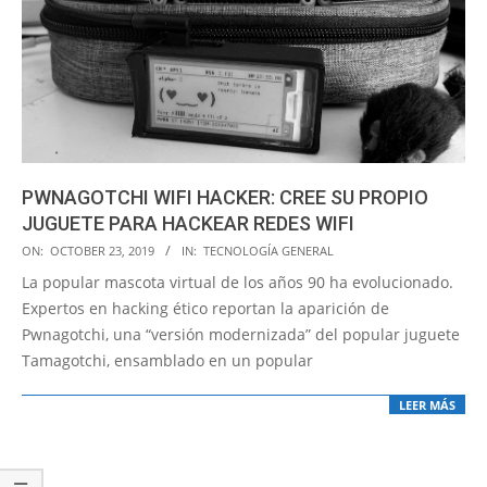
PWNAGOTCHI WIFI HACKER: CREE SU PROPIO
JUGUETE PARA HACKEAR REDES WIFI
2019-
ON:
OCTOBER 23, 2019
IN:
TECNOLOGÍA GENERAL
10-
La popular mascota virtual de los años 90 ha evolucionado.
23
Expertos en hacking ético reportan la aparición de
Pwnagotchi, una “versión modernizada” del popular juguete
Tamagotchi, ensamblado en un popular
LEER MÁS