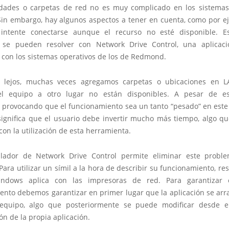
dades o carpetas de red no es muy complicado en los sistemas
in embargo, hay algunos aspectos a tener en cuenta, como por e
intente conectarse aunque el recurso no esté disponible. E
se pueden resolver con Network Drive Control, una aplicaci
 con los sistemas operativos de los de Redmond.
s lejos, muchas veces agregamos carpetas o ubicaciones en L
el equipo a otro lugar no están disponibles. A pesar de es
, provocando que el funcionamiento sea un tanto “pesado” en este 
o significa que el usuario debe invertir mucho más tiempo, algo q
con la utilización de esta herramienta.
llador de Network Drive Control permite eliminar este probl
Para utilizar un símil a la hora de describir su funcionamiento, res
ndows aplica con las impresoras de red. Para garantizar e
ento debemos garantizar en primer lugar que la aplicación se arr
l equipo, algo que posteriormente se puede modificar desde 
ón de la propia aplicación.