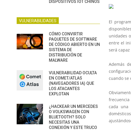
DISPOSITIVOS IOT CHINOS
VULNERABILIDADES
El program
disponible
CÓMO CONVIRTIR
unidades o 
PAQUETES DE SOFTWARE
entre el in
DE CÓDIGO ABIERTO EN UN
será capaz 
SISTEMA DE
DISTRIBUCIÓN DE
MALWARE
Además de 
configuraci
VULNERABILIDAD OCULTA
cuando se 
EN COMET/ATLAS
(NAVEGADORES IA) QUE
LOS ATACANTES
Obviament
EXPLOTAN
frecuencia
cada una d
¿HACKEAR UN MERCEDES
O VOLKSWAGEN CON
doméstico
BLUETOOTH? SOLO
ajustándos
NECESITAS UNA
CONEXIÓN Y ESTE TRUCO