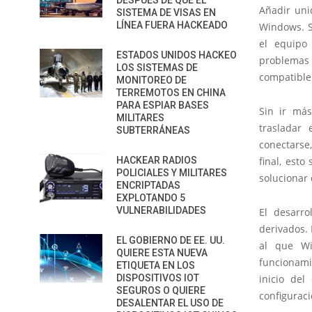
DESPUÉS DE QUE EL
Añadir uni
SISTEMA DE VISAS EN
LÍNEA FUERA HACKEADO
Windows. S
el equipo 
ESTADOS UNIDOS HACKEO
problemas 
LOS SISTEMAS DE
compatible
MONITOREO DE
TERREMOTOS EN CHINA
PARA ESPIAR BASES
Sin ir má
MILITARES
trasladar 
SUBTERRÁNEAS
conectarse
HACKEAR RADIOS
final, est
POLICIALES Y MILITARES
solucionar 
ENCRIPTADAS
EXPLOTANDO 5
VULNERABILIDADES
El desarro
derivados. 
EL GOBIERNO DE EE. UU.
al que Wi
QUIERE ESTA NUEVA
funcionami
ETIQUETA EN LOS
DISPOSITIVOS IOT
inicio de
SEGUROS O QUIERE
configuraci
DESALENTAR EL USO DE