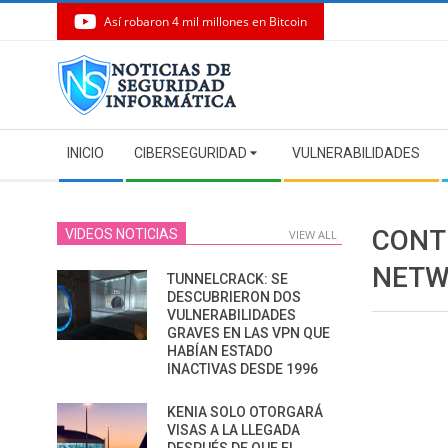
Así robaron 4 mil millones en Bitcoin
Skip
to
content
Secondary
INICIO
CIBERSEGURIDAD
VULNERABILIDADES
Navigation
Menu
CONT
VIDEOS NOTICIAS
VIEW ALL
NETW
TUNNELCRACK: SE
DESCUBRIERON DOS
VULNERABILIDADES
GRAVES EN LAS VPN QUE
HABÍAN ESTADO
INACTIVAS DESDE 1996
KENIA SOLO OTORGARÁ
VISAS A LA LLEGADA