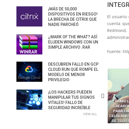
INTEG
¡MÁS DE 50,000
DISPOSITIVOS EN RIESGO!
El usuario
LA BRECHA DE CITRIX QUE
cuenta que
NADIE PARCHEÓ
Redmond, 
¿MARK OF THE WHAT? ASÍ
administra
ELUDEN WINDOWS CON UN
SIMPLE ARCHIVO .RAR
Fuente: ht
DESCUBREN FALLO EN GCP
CLOUD RUN QUE ROMPE EL
MODELO DE MENOR
PRIVILEGIO
¡LOS HACKERS PUEDEN
MANIPULAR TUS SIGNOS
CÓMO LOS HACKERS
CÓMO LAVAR EL CEREBRO A
CÓMO L
VITALES! FALLO DE
MANIPULAN GITHUB
LOS NAVEGADORES CON IA
CREARO
SEGURIDAD INCREÍBLE
PILOT DENTRO DE VS CODE
PARA ROBAR SECRETOS
PARA FA
VIEW ALL
CELULARES
DE TELÉ