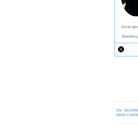
Envía tips
También p
2016-
ON:
DECEMBE
12-
DRIVE CONT
03