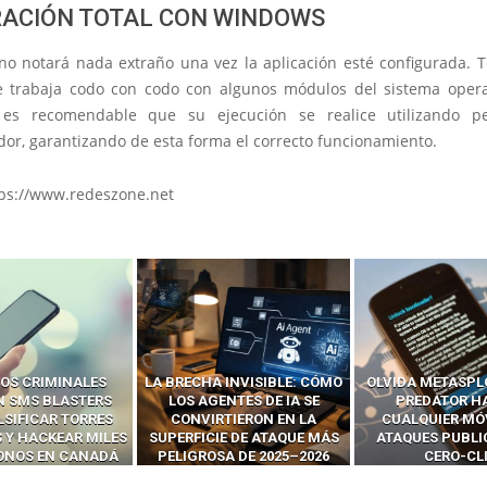
RACIÓN TOTAL CON WINDOWS
 no notará nada extraño una vez la aplicación esté configurada. 
 trabaja codo con codo con algunos módulos del sistema opera
es recomendable que su ejecución se realice utilizando p
dor, garantizando de esta forma el correcto funcionamiento.
tps://www.redeszone.net
OS CRIMINALES
LA BRECHA INVISIBLE: CÓMO
OLVIDA METASPL
N SMS BLASTERS
LOS AGENTES DE IA SE
PREDATOR H
LSIFICAR TORRES
CONVIRTIERON EN LA
CUALQUIER MÓ
 Y HACKEAR MILES
SUPERFICIE DE ATAQUE MÁS
ATAQUES PUBLI
FONOS EN CANADÁ
PELIGROSA DE 2025–2026
CERO-CL