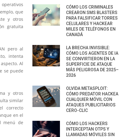
 operativos
CÓMO LOS CRIMINALES
jemplo, que
CREARON SMS BLASTERS
PARA FALSIFICAR TORRES
ste y otros
CELULARES Y HACKEAR
ón gratuita
MILES DE TELÉFONOS EN
CANADÁ
LA BRECHA INVISIBLE:
AN pero al
CÓMO LOS AGENTES DE IA
to, intenta
SE CONVIRTIERON EN LA
aspecto. Al
SUPERFICIE DE ATAQUE
MÁS PELIGROSA DE 2025–
ue se puede
2026
OLVIDA METASPLOIT:
ema y otros
CÓMO PREDATOR HACKEA
CUALQUIER MÓVIL CON
ulta similar
ATAQUES PUBLICITARIOS
l correcto
CERO-CLIC
anque en el
el menú de
CÓMO LOS HACKERS
INTERCEPTAN OTPS Y
LLAMADAS MÓVILES SIN