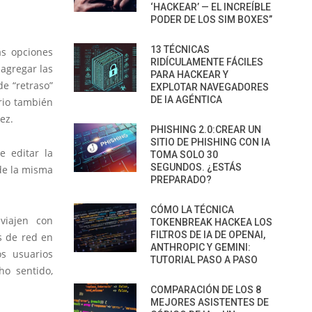
‘HACKEAR’ — EL INCREÍBLE
PODER DE LOS SIM BOXES”
13 TÉCNICAS
as opciones
RIDÍCULAMENTE FÁCILES
agregar las
PARA HACKEAR Y
de “retraso”
EXPLOTAR NAVEGADORES
DE IA AGÉNTICA
ario también
ez.
PHISHING 2.0:CREAR UN
SITIO DE PHISHING CON IA
e editar la
TOMA SOLO 30
SEGUNDOS. ¿ESTÁS
 de la misma
PREPARADO?
CÓMO LA TÉCNICA
viajen con
TOKENBREAK HACKEA LOS
FILTROS DE IA DE OPENAI,
s de red en
ANTHROPIC Y GEMINI:
os usuarios
TUTORIAL PASO A PASO
o sentido,
COMPARACIÓN DE LOS 8
MEJORES ASISTENTES DE