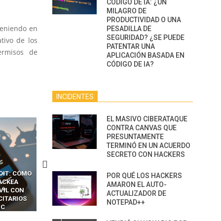
CÓDIGO DE IA: ¿UN
MILAGRO DE
PRODUCTIVIDAD O UNA
Teniendo en
PESADILLA DE
SEGURIDAD? ¿SE PUEDE
tivo de los
PATENTAR UNA
ermisos de
APLICACIÓN BASADA EN
CÓDIGO DE IA?
INCIDENTES
EL MASIVO CIBERATAQUE
CONTRA CANVAS QUE
PRESUNTAMENTE
TERMINÓ EN UN ACUERDO
SECRETO CON HACKERS
OIT: CÓMO
CÓMO LOS HACKERS
13 TÉCNICAS
POR QUÉ LOS HACKERS
ACKEA
INTERCEPTAN OTPS Y
RIDÍCULAMENTE FÁCILE
AMARON EL AUTO-
VIL CON
LLAMADAS MÓVILES SIN
PARA HACKEAR Y EXPLO
ACTUALIZADOR DE
CITARIOS
‘HACKEAR’ — EL INCREÍBLE
NAVEGADORES DE IA
NOTEPAD++
IC
PODER DE LOS SIM BOXES”
AGÉNTICA