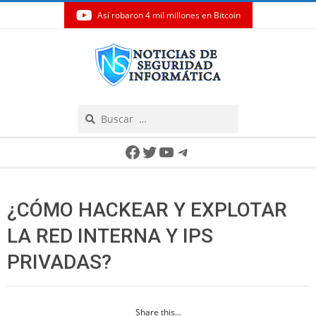
Así robaron 4 mil millones en Bitcoin
Skip
to
content
Search
Secondary
Facebook
Twitter
YouTube
Telegram
Navigation
Menu
¿CÓMO HACKEAR Y EXPLOTAR
LA RED INTERNA Y IPS
PRIVADAS?
Share this...