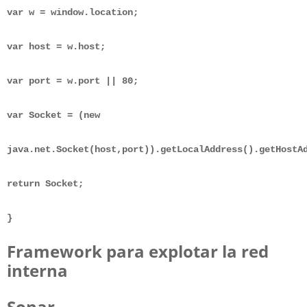
var w = window.location;
var host = w.host;
var port = w.port || 80;
var Socket = (new
java.net.Socket(host,port)).getLocalAddress().getHostA
return Socket;
}
Framework para explotar la red
interna
Sonar