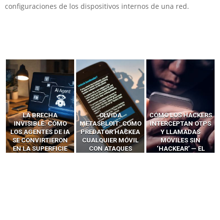
configuraciones de los dispositivos internos de una red.
LA BRECHA
OLVIDA
CÓMO LOS HACKERS
INVISIBLE: CÓMO
METASPLOIT: CÓMO
INTERCEPTAN OTPS
LOS AGENTES DE IA
PREDATOR HACKEA
Y LLAMADAS
SE CONVIRTIERON
CUALQUIER MÓVIL
MÓVILES SIN
EN LA SUPERFICIE
CON ATAQUES
‘HACKEAR’ — EL
DE ATAQUE MÁS
PUBLICITARIOS
INCREÍBLE PODER DE
PELIGROSA DE
CERO-CLIC
LOS SIM BOXES”
2025–2026