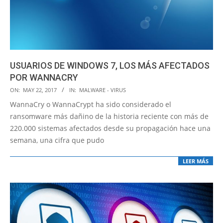
USUARIOS DE WINDOWS 7, LOS MÁS AFECTADOS
POR WANNACRY
2017-
ON:
MAY 22, 2017
IN:
MALWARE - VIRUS
05-
WannaCry o WannaCrypt ha sido considerado el
22
ransomware más dañino de la historia reciente con más de
220.000 sistemas afectados desde su propagación hace una
semana, una cifra que pudo
LEER MÁS