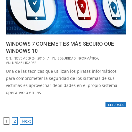
WINDOWS 7 CON EMET ES MÁS SEGURO QUE
WINDOWS 10
2016-
ON:
NOVEMBER 24, 2016
IN:
SEGURIDAD INFORMÁTICA
,
VULNERABILIDADES
11-
Una de las técnicas que utilizan los piratas informáticos
24
para comprometer la seguridad de los sistemas de sus
víctimas es aprovechar debilidades en el propio sistema
operativo o en las
LEER MÁS
POSTS
1
2
Next
PAGINATION