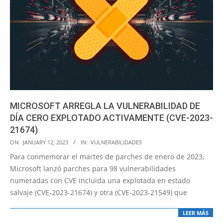
MICROSOFT ARREGLA LA VULNERABILIDAD DE
DÍA CERO EXPLOTADO ACTIVAMENTE (CVE-2023-
21674)
2023-
ON:
JANUARY 12, 2023
IN:
VULNERABILIDADES
01-
Para conmemorar el martes de parches de enero de 2023,
12
Microsoft lanzó parches para 98 vulnerabilidades
numeradas con CVE incluida una explotada en estado
salvaje (CVE-2023-21674) y otra (CVE-2023-21549) que
LEER MÁS