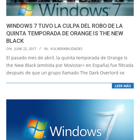
WINDOWS 7 TUVO LA CULPA DEL ROBO DE LA
QUINTA TEMPORADA DE ORANGE IS THE NEW
BLACK
2017-
ON:
JUNE 22, 2017
IN:
VULNERABILIDADES
06-
El pasado mes de abril, la quinta temporada de Orange Is
22
the New Black (emitida por Movistar+ en España) fue filtrada
después de que un grupo llamado The Dark Overlord se
LEER MÁS