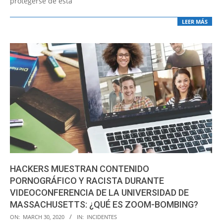
protegerse de esta
LEER MÁS
HACKERS MUESTRAN CONTENIDO
PORNOGRÁFICO Y RACISTA DURANTE
VIDEOCONFERENCIA DE LA UNIVERSIDAD DE
MASSACHUSETTS: ¿QUÉ ES ZOOM-BOMBING?
2020-
ON:
MARCH 30, 2020
IN:
INCIDENTES