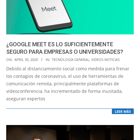
¿GOOGLE MEET ES LO SUFICIENTEMENTE
SEGURO PARA EMPRESAS O UNIVERSIDADES?
2020-
ON:
APRIL 30, 2020
IN:
TECNOLOGÍA GENERAL
,
VIDEOS NOTICIAS
04-
Debido al distanciamiento social como medida para frenar
30
los contagios de coronavirus, el uso de herramientas de
comunicación remota, principalmente plataformas de
videoconferencia, ha incrementado de forma inusitada,
aseguran expertos
LEER MÁS