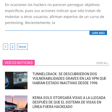
03-
En ocasiones los hackers no parecen perseguir objetivos
30
específicos, pues sus acciones indican que sólo tratan de
molestar a otros usuarios, afirman expertos de un curso de
pentesting. Recientemente, la
LEER MÁS
POSTS
1
2
Next
PAGINATION
VIDEOS NOTICIAS
VIEW ALL
TUNNELCRACK: SE DESCUBRIERON DOS
VULNERABILIDADES GRAVES EN LAS VPN QUE
HABÍAN ESTADO INACTIVAS DESDE 1996
KENIA SOLO OTORGARÁ VISAS A LA LLEGADA
DESPUÉS DE QUE EL SISTEMA DE VISAS EN
LÍNEA FUERA HACKEADO