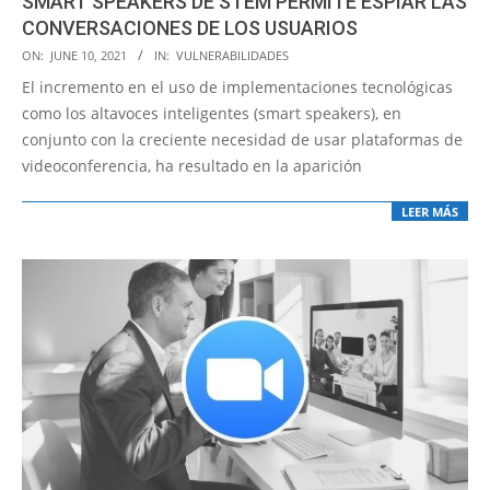
SMART SPEAKERS DE STEM PERMITE ESPIAR LAS
CONVERSACIONES DE LOS USUARIOS
2021-
ON:
JUNE 10, 2021
IN:
VULNERABILIDADES
06-
El incremento en el uso de implementaciones tecnológicas
10
como los altavoces inteligentes (smart speakers), en
conjunto con la creciente necesidad de usar plataformas de
videoconferencia, ha resultado en la aparición
LEER MÁS