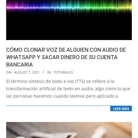
CÓMO CLONAR VOZ DE ALGUIEN CON AUDIO DE
WHATSAPP Y SACAR DINERO DE SU CUENTA
BANCARIA
2021-
ON:
AUGUST 7, 2021
IN:
TUTORIALES
08-
El término síntesis de texto a voz (TTS) se refiere a la
07
transformación artificial de texto en audio, algo como lo que
las personas hacemos cuando leemos pero aplicado a
LEER MÁS