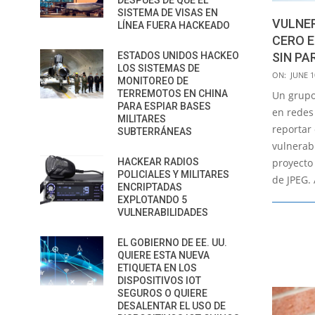
DESPUÉS DE QUE EL
SISTEMA DE VISAS EN
VULNER
LÍNEA FUERA HACKEADO
CERO 
SIN PA
ESTADOS UNIDOS HACKEO
LOS SISTEMAS DE
2020-
ON:
JUNE 1
MONITOREO DE
06-
TERREMOTOS EN CHINA
Un grupo
10
PARA ESPIAR BASES
en redes
MILITARES
reportar 
SUBTERRÁNEAS
vulnerabi
proyecto 
HACKEAR RADIOS
POLICIALES Y MILITARES
de JPEG.
ENCRIPTADAS
EXPLOTANDO 5
VULNERABILIDADES
EL GOBIERNO DE EE. UU.
QUIERE ESTA NUEVA
ETIQUETA EN LOS
DISPOSITIVOS IOT
SEGUROS O QUIERE
DESALENTAR EL USO DE