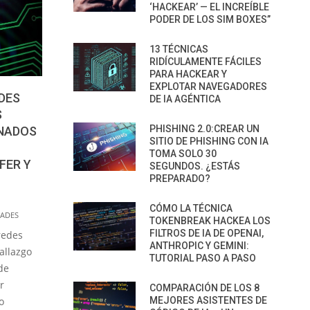
‘HACKEAR’ — EL INCREÍBLE
PODER DE LOS SIM BOXES”
13 TÉCNICAS
RIDÍCULAMENTE FÁCILES
PARA HACKEAR Y
EXPLOTAR NAVEGADORES
ADES
DE IA AGÉNTICA
S
PHISHING 2.0:CREAR UN
INADOS
SITIO DE PHISHING CON IA
TOMA SOLO 30
FER Y
SEGUNDOS. ¿ESTÁS
PREPARADO?
CÓMO LA TÉCNICA
DADES
TOKENBREAK HACKEA LOS
FILTROS DE IA DE OPENAI,
redes
ANTHROPIC Y GEMINI:
allazgo
TUTORIAL PASO A PASO
de
r
COMPARACIÓN DE LOS 8
o
MEJORES ASISTENTES DE