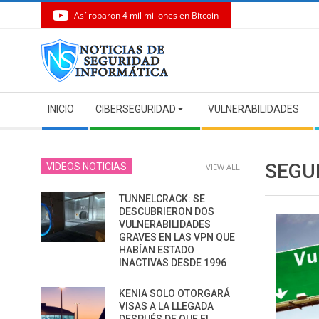
Así robaron 4 mil millones en Bitcoin
Skip
to
content
Secondary
INICIO
CIBERSEGURIDAD
VULNERABILIDADES
Navigation
Menu
SEGU
VIDEOS NOTICIAS
VIEW ALL
TUNNELCRACK: SE
DESCUBRIERON DOS
VULNERABILIDADES
GRAVES EN LAS VPN QUE
HABÍAN ESTADO
INACTIVAS DESDE 1996
KENIA SOLO OTORGARÁ
VISAS A LA LLEGADA