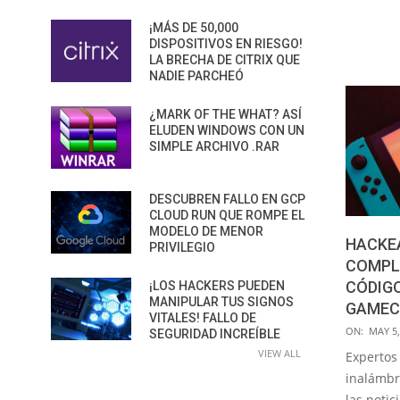
¡MÁS DE 50,000
DISPOSITIVOS EN RIESGO!
LA BRECHA DE CITRIX QUE
NADIE PARCHEÓ
¿MARK OF THE WHAT? ASÍ
ELUDEN WINDOWS CON UN
SIMPLE ARCHIVO .RAR
DESCUBREN FALLO EN GCP
CLOUD RUN QUE ROMPE EL
MODELO DE MENOR
HACKE
PRIVILEGIO
COMPL
CÓDIGO
¡LOS HACKERS PUEDEN
MANIPULAR TUS SIGNOS
GAMEC
VITALES! FALLO DE
2020-
ON:
MAY 5,
SEGURIDAD INCREÍBLE
05-
VIEW ALL
Expertos
05
inalámbr
las noti