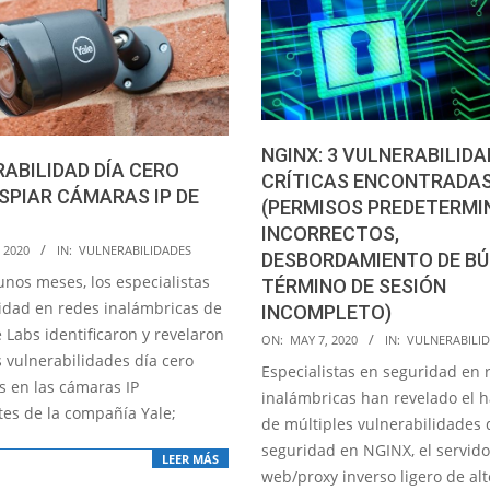
NGINX: 3 VULNERABILID
ABILIDAD DÍA CERO
CRÍTICAS ENCONTRADA
SPIAR CÁMARAS IP DE
(PERMISOS PREDETERM
INCORRECTOS,
 2020
IN:
VULNERABILIDADES
DESBORDAMIENTO DE BÚ
unos meses, los especialistas
TÉRMINO DE SESIÓN
idad en redes inalámbricas de
INCOMPLETO)
 Labs identificaron y revelaron
2020-
ON:
MAY 7, 2020
IN:
VULNERABILI
s vulnerabilidades día cero
05-
Especialistas en seguridad en 
s en las cámaras IP
07
inalámbricas han revelado el h
tes de la compañía Yale;
de múltiples vulnerabilidades 
seguridad en NGINX, el servido
LEER MÁS
web/proxy inverso ligero de alt