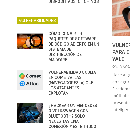
DISPOSITIVOS IOT CHINOS
VULNERABILIDADES
CÓMO CONVIRTIR
PAQUETES DE SOFTWARE
DE CÓDIGO ABIERTO EN UN
VULNER
SISTEMA DE
PARA E
DISTRIBUCIÓN DE
YALE
MALWARE
2020-
ON:
MAY 8,
VULNERABILIDAD OCULTA
05-
Hace alg
EN COMET/ATLAS
08
en segur
(NAVEGADORES IA) QUE
LOS ATACANTES
Firedome
EXPLOTAN
múltiple
presente
¿HACKEAR UN MERCEDES
inteligen
O VOLKSWAGEN CON
BLUETOOTH? SOLO
NECESITAS UNA
CONEXIÓN Y ESTE TRUCO