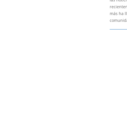
reciente
más ha l
comunid