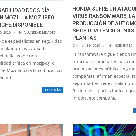
HONDA SUFRE UN ATAQU
ABILIDAD DDOS DÍA
VIRUS RANSOMWARE; LA
EN MOZILLA MOZJPEG
PRODUCCIÓN DE AUTOM
RCHE DISPONIBLE
SE DETUVO EN ALGUNAS
0, 2020
IN:
VULNERABILIDADES
PLANTAS
 de especialistas en seguridad
2020-
ON:
JUNE 9, 2020
IN:
INCIDENTES
 inalámbricas acaba de
06-
El ransomware sigue siendo un
el hallazgo de una
09
principales amenazas para ind
lidad crítica en mozjpeg, el
organizaciones públicas y gra
de Mozilla para la codificación
compañías, afirman especialist
 Acorde
seguridad en redes inalámbric
LEER MÁS
Recientes reportes indican que
importante compañía