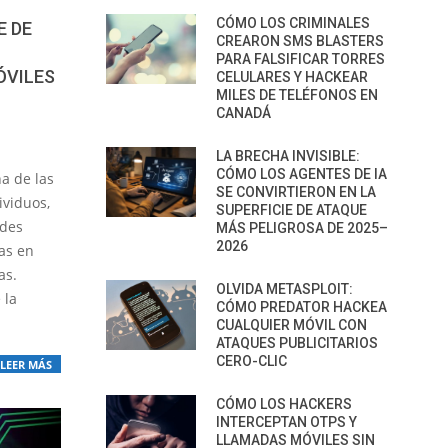
CÓMO LOS CRIMINALES
E DE
CREARON SMS BLASTERS
PARA FALSIFICAR TORRES
ÓVILES
CELULARES Y HACKEAR
MILES DE TELÉFONOS EN
CANADÁ
LA BRECHA INVISIBLE:
CÓMO LOS AGENTES DE IA
a de las
SE CONVIRTIERON EN LA
ividuos,
SUPERFICIE DE ATAQUE
ndes
MÁS PELIGROSA DE 2025–
2026
as en
as.
OLVIDA METASPLOIT:
 la
CÓMO PREDATOR HACKEA
CUALQUIER MÓVIL CON
ATAQUES PUBLICITARIOS
CERO-CLIC
LEER MÁS
CÓMO LOS HACKERS
INTERCEPTAN OTPS Y
LLAMADAS MÓVILES SIN