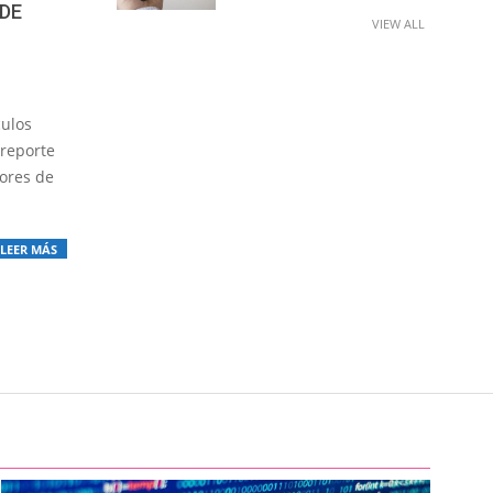
 DE
VIEW ALL
culos
 reporte
lores de
LEER MÁS