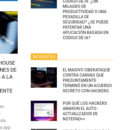
CÓDIGO DE IA: ¿UN
MILAGRO DE
PRODUCTIVIDAD O UNA
PESADILLA DE
SEGURIDAD? ¿SE PUEDE
PATENTAR UNA
APLICACIÓN BASADA EN
CÓDIGO DE IA?
INCIDENTES
BHOUSE
NES DE
EL MASIVO CIBERATAQUE
CONTRA CANVAS QUE
 A LA
PRESUNTAMENTE
TERMINÓ EN UN ACUERDO
DENTE
SECRETO CON HACKERS
POR QUÉ LOS HACKERS
es
AMARON EL AUTO-
u
ACTUALIZADOR DE
NOTEPAD++
ada,
la app