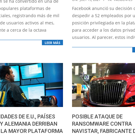
m se ha convertido en una de
07-
populares plataformas de
Facebook anunció su decisión 
15
ciales, registrando más de mil
despedir a 52 empleados por u
de usuarios activos al mes,
posición privilegiada en la pla
te a cerca de la octava
para acceder a los datos priva
usuarios. Al parecer, estos ind
LEER MÁS
DADES DE E.U., PAÍSES
POSIBLE ATAQUE DE
Y ALEMANIA DERRIBAN
RANSOMWARE CONTRA
, LA MAYOR PLATAFORMA
NAVISTAR, FABRICANTE 