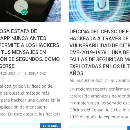
OSA ESTAFA DE
OFICINA DEL CENSO DE E.
APP NUNCA ANTES
HACKEADA A TRAVÉS DE
PERMITE A LOS HACKERS
VULNERABILIDAD DE CITR
 TUS MENSAJES EN
CVE-2019-19781. UNA DE
IÓN DE SEGUNDOS. CÓMO
FALLAS DE SEGURIDAD M
GERSE
EXPLOTADAS EN LOS ÚL
AÑOS
T 25, 2021
IN:
SEGURIDAD
CA
2021-
ON:
AUGUST 19, 2021
IN:
VULNERA
el código de verificación de
08-
Un reciente reporte confirma 
 es quizá el método más
19
actores de amenazas no identi
 para hackear una cuenta en la
irrumpieron en los servidores 
aplicación de mensajería
Oficina del Censo de E.U. a inic
ea. En este ataque, los hackers
2020 después de explotar una 
LEER MÁS