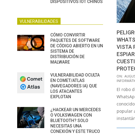
DISPOSITIVOS IOT CHINOS
VULNERABILIDADES
PELIGR
CÓMO CONVIRTIR
WHATS
PAQUETES DE SOFTWARE
DE CÓDIGO ABIERTO EN UN
VISTA 
SISTEMA DE
ESPIAR
DISTRIBUCIÓN DE
CUEST
MALWARE
PROTE
2021-
VULNERABILIDAD OCULTA
ON:
AUGUS
EN COMET/ATLAS
INFORMÁTI
08-
(NAVEGADORES IA) QUE
El robo d
25
LOS ATACANTES
WhatsApp
EXPLOTAN
conocido
¿HACKEAR UN MERCEDES
popular 
O VOLKSWAGEN CON
instantán
BLUETOOTH? SOLO
NECESITAS UNA
CONEXIÓN Y ESTE TRUCO