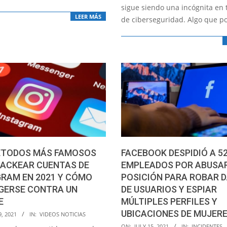
sigue siendo una incógnita en
LEER MÁS
de ciberseguridad. Algo que p
ÉTODOS MÁS FAMOSOS
FACEBOOK DESPIDIÓ A 5
HACKEAR CUENTAS DE
EMPLEADOS POR ABUSAR
RAM EN 2021 Y CÓMO
POSICIÓN PARA ROBAR 
GERSE CONTRA UN
DE USUARIOS Y ESPIAR
E
MÚLTIPLES PERFILES Y
UBICACIONES DE MUJER
9, 2021
IN:
VIDEOS NOTICIAS
2021-
ON:
JULY 15, 2021
IN:
INCIDENTES