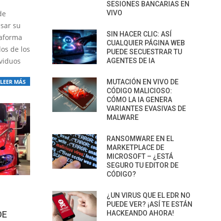
SESIONES BANCARIAS EN
de
VIVO
sar su
SIN HACER CLIC: ASÍ
taforma
CUALQUIER PÁGINA WEB
dos de los
PUEDE SECUESTRAR TU
ividuos
AGENTES DE IA
LEER MÁS
MUTACIÓN EN VIVO DE
CÓDIGO MALICIOSO:
CÓMO LA IA GENERA
VARIANTES EVASIVAS DE
MALWARE
RANSOMWARE EN EL
MARKETPLACE DE
MICROSOFT – ¿ESTÁ
SEGURO TU EDITOR DE
CÓDIGO?
¿UN VIRUS QUE EL EDR NO
PUEDE VER? ¡ASÍ TE ESTÁN
DE
HACKEANDO AHORA!