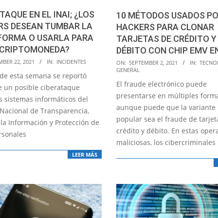
TAQUE EN EL INAI; ¿LOS
10 MÉTODOS USADOS PO
RS DESEAN TUMBAR LA
HACKERS PARA CLONAR
FORMA O USARLA PARA
TARJETAS DE CRÉDITO Y
 CRIPTOMONEDA?
DÉBITO CON CHIP EMV E
2021-
MBER 22, 2021
IN:
INCIDENTES
ON:
SEPTEMBER 2, 2021
IN:
TECNO
GENERAL
09-
s de esta semana se reportó
El fraude electrónico puede
02
e un posible ciberataque
presentarse en múltiples form
s sistemas informáticos del
aunque puede que la variante
 Nacional de Transparencia,
popular sea el fraude de tarjet
 la Información y Protección de
crédito y débito. En estas oper
rsonales
maliciosas, los cibercriminales
LEER MÁS