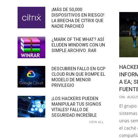
¡MÁS DE 50,000
DISPOSITIVOS EN RIESGO!
LA BRECHA DE CITRIX QUE
NADIE PARCHEÓ
¿MARK OF THE WHAT? ASÍ
ELUDEN WINDOWS CON UN
SIMPLE ARCHIVO .RAR
HACKER
DESCUBREN FALLO EN GCP
INFOR
CLOUD RUN QUE ROMPE EL
MODELO DE MENOR
A EA; 
PRIVILEGIO
FUENTE
2021-
ON:
AUGUS
¡LOS HACKERS PUEDEN
08-
MANIPULAR TUS SIGNOS
El grupo
VITALES! FALLO DE
02
sistemas 
SEGURIDAD INCREÍBLE
unas sem
VIEW ALL
el caché
compañí