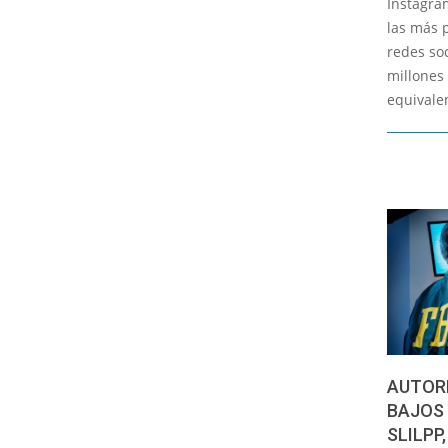
Instagra
19
las más 
redes so
millones 
equivalen
AUTORI
BAJOS 
SLILPP