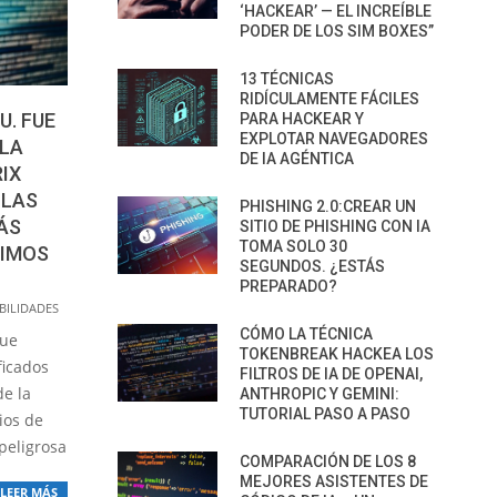
‘HACKEAR’ — EL INCREÍBLE
PODER DE LOS SIM BOXES”
13 TÉCNICAS
RIDÍCULAMENTE FÁCILES
U. FUE
PARA HACKEAR Y
EXPLOTAR NAVEGADORES
 LA
DE IA AGÉNTICA
IX
 LAS
PHISHING 2.0:CREAR UN
ÁS
SITIO DE PHISHING CON IA
TOMA SOLO 30
TIMOS
SEGUNDOS. ¿ESTÁS
PREPARADO?
BILIDADES
CÓMO LA TÉCNICA
que
TOKENBREAK HACKEA LOS
ficados
FILTROS DE IA DE OPENAI,
de la
ANTHROPIC Y GEMINI:
TUTORIAL PASO A PASO
ios de
peligrosa
COMPARACIÓN DE LOS 8
MEJORES ASISTENTES DE
LEER MÁS