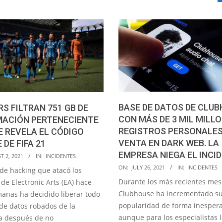
BASE DE DATOS DE CLU
S FILTRAN 751 GB DE
CON MÁS DE 3 MIL MILLO
MACIÓN PERTENECIENTE
REGISTROS PERSONALES
SE REVELA EL CÓDIGO
VENTA EN DARK WEB. LA
 DE FIFA 21
EMPRESA NIEGA EL INCI
T 2, 2021
IN:
INCIDENTES
2021-
ON:
JULY 26, 2021
IN:
INCIDENTES
 de hacking que atacó los
07-
Durante los más recientes mes
de Electronic Arts (EA) hace
26
Clubhouse ha incrementado s
anas ha decidido liberar todo
popularidad de forma inesper
 de datos robados de la
aunque para los especialistas 
a después de no