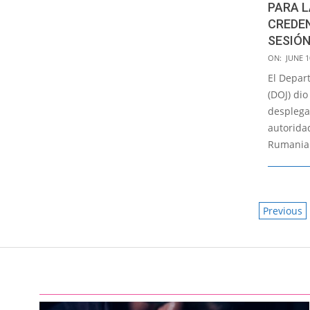
PARA L
CREDEN
SESIÓ
2021-
ON:
JUNE 1
06-
El Depart
10
(DOJ) di
desplega
autorida
Rumania l
POSTS
Previous
PAGIN