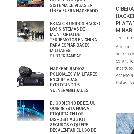
DESPUÉS DE QUE EL
SISTEMA DE VISAS EN
CIBERA
LÍNEA FUERA HACKEADO
HACKE
PLATA
ESTADOS UNIDOS HACKEO
LOS SISTEMAS DE
MINAR
MONITOREO DE
2021-
ON:
SEPTE
TERREMOTOS EN CHINA
09-
PARA ESPIAR BASES
A inicio
MILITARES
22
acerca d
SUBTERRÁNEAS
contra lo
Instituto
HACKEAR RADIOS
POLICIALES Y MILITARES
Acceso a
ENCRIPTADAS
Datos Pe
EXPLOTANDO 5
VULNERABILIDADES
EL GOBIERNO DE EE. UU.
QUIERE ESTA NUEVA
ETIQUETA EN LOS
DISPOSITIVOS IOT
SEGUROS O QUIERE
DESALENTAR EL USO DE