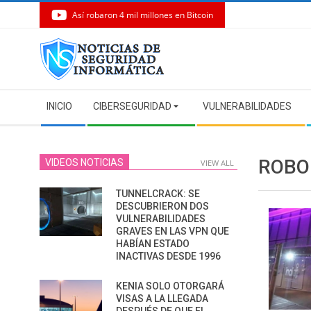
Así robaron 4 mil millones en Bitcoin
Skip
to
content
Secondary
INICIO
CIBERSEGURIDAD
VULNERABILIDADES
Navigation
Menu
ROBO
VIDEOS NOTICIAS
VIEW ALL
TUNNELCRACK: SE
DESCUBRIERON DOS
VULNERABILIDADES
GRAVES EN LAS VPN QUE
HABÍAN ESTADO
INACTIVAS DESDE 1996
KENIA SOLO OTORGARÁ
VISAS A LA LLEGADA