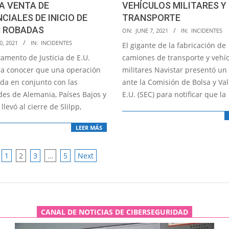
A VENTA DE
VEHÍCULOS MILITARES Y
CIALES DE INICIO DE
TRANSPORTE
N ROBADAS
2021-
ON:
JUNE 7, 2021
IN:
INCIDENTES
06-
0, 2021
IN:
INCIDENTES
El gigante de la fabricación de
07
amento de Justicia de E.U.
camiones de transporte y vehí
o a conocer que una operación
militares Navistar presentó un
da en conjunto con las
ante la Comisión de Bolsa y Va
des de Alemania, Países Bajos y
E.U. (SEC) para notificar que la
levó al cierre de Slilpp,
LEER MÁS
1
2
3
…
5
Next
ATION
CANAL DE NOTICIAS DE CIBERSEGURIDAD