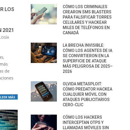
CÓMO LOS CRIMINALES
R LOS
CREARON SMS BLASTERS
PARA FALSIFICAR TORRES
CELULARES Y HACKEAR
MILES DE TELÉFONOS EN
N 2021
CANADÁ
LOGÍA
LA BRECHA INVISIBLE:
CÓMO LOS AGENTES DE IA
SE CONVIRTIERON EN LA
as,
SUPERFICIE DE ATAQUE
 más
MÁS PELIGROSA DE 2025–
as de
2026
aciones
OLVIDA METASPLOIT:
CÓMO PREDATOR HACKEA
CUALQUIER MÓVIL CON
LEER MÁS
ATAQUES PUBLICITARIOS
CERO-CLIC
CÓMO LOS HACKERS
INTERCEPTAN OTPS Y
LLAMADAS MÓVILES SIN