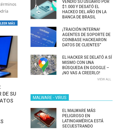
VENDIÓ SU USUARIO POR
 términos
$1.000 Y DESATÓ EL
odría
HACKEO DEL AÑO EN LA
BANCA DE BRASIL
LEER MÁS
¡TRAICIÓN INTERNA!
AGENTES DE SOPORTE DE
COINBASE HACKEARON
DATOS DE CLIENTES”
EL HACKER SE DELATÓ A SÍ
MISMO CON UNA
BÚSQUEDA EN GOOGLE –
¡NO VAS A CREERLO!
VIEW ALL
2
 DE SU
MALWARE - VIRUS
DATOS
EL MALWARE MÁS
PELIGROSO EN
ES
LATINOAMÉRICA ESTÁ
SECUESTRANDO