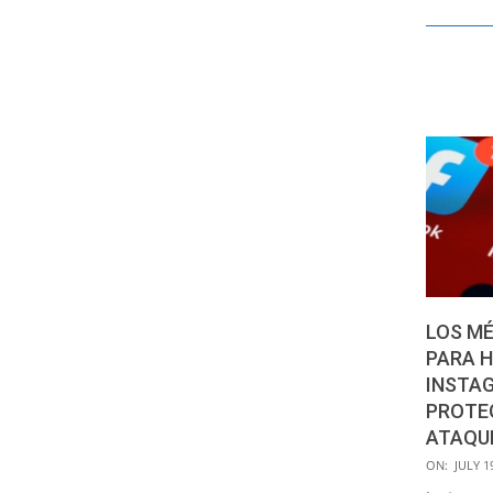
LOS M
PARA 
INSTAG
PROTE
ATAQU
2021-
ON:
JULY 1
07-