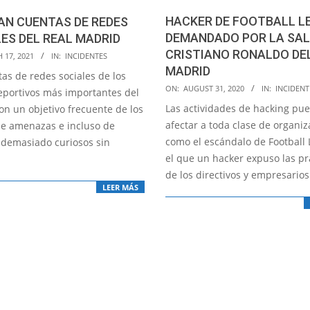
HACKER DE FOOTBALL L
AN CUENTAS DE REDES
DEMANDADO POR LA SAL
ES DEL REAL MADRID
CRISTIANO RONALDO DE
 17, 2021
IN:
INCIDENTES
MADRID
as de redes sociales de los
2020-
ON:
AUGUST 31, 2020
IN:
INCIDENT
eportivos más importantes del
08-
Las actividades de hacking pu
n un objetivo frecuente de los
31
afectar a toda clase de organiz
de amenazas e incluso de
como el escándalo de Football 
 demasiado curiosos sin
el que un hacker expuso las pr
de los directivos y empresarios
LEER MÁS