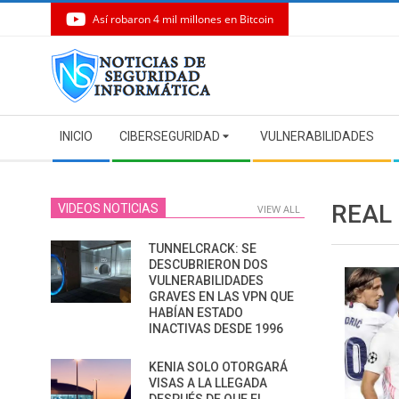
Así robaron 4 mil millones en Bitcoin
Skip
to
content
Secondary
INICIO
CIBERSEGURIDAD
VULNERABILIDADES
Navigation
Menu
REAL
VIDEOS NOTICIAS
VIEW ALL
TUNNELCRACK: SE
DESCUBRIERON DOS
VULNERABILIDADES
GRAVES EN LAS VPN QUE
HABÍAN ESTADO
INACTIVAS DESDE 1996
KENIA SOLO OTORGARÁ
VISAS A LA LLEGADA