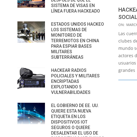
DESPUÉS DE QUE EL
SISTEMA DE VISAS EN
HACKE
LÍNEA FUERA HACKEADO
SOCIAL
2021-
ESTADOS UNIDOS HACKEO
ON:
MARCH
LOS SISTEMAS DE
03-
Las cuent
MONITOREO DE
17
clubes d
TERREMOTOS EN CHINA
PARA ESPIAR BASES
mundo so
MILITARES
actores 
SUBTERRÁNEAS
usuarios
grandes
HACKEAR RADIOS
POLICIALES Y MILITARES
ENCRIPTADAS
EXPLOTANDO 5
VULNERABILIDADES
EL GOBIERNO DE EE. UU.
QUIERE ESTA NUEVA
ETIQUETA EN LOS
DISPOSITIVOS IOT
SEGUROS O QUIERE
DESALENTAR EL USO DE