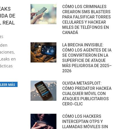
CÓMO LOS CRIMINALES
EAKS
CREARON SMS BLASTERS
IDA DE
PARA FALSIFICAR TORRES
L REAL
CELULARES Y HACKEAR
MILES DE TELÉFONOS EN
CANADÁ
ES
eden
LA BRECHA INVISIBLE:
CÓMO LOS AGENTES DE IA
aciones,
SE CONVIRTIERON EN LA
Leaks en
SUPERFICIE DE ATAQUE
ácticas
MÁS PELIGROSA DE 2025–
2026
OLVIDA METASPLOIT:
LEER MÁS
CÓMO PREDATOR HACKEA
CUALQUIER MÓVIL CON
ATAQUES PUBLICITARIOS
CERO-CLIC
CÓMO LOS HACKERS
INTERCEPTAN OTPS Y
LLAMADAS MÓVILES SIN