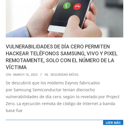
VULNERABILIDADES DE DÍA CERO PERMITEN
HACKEAR TELÉFONOS SAMSUNG, VIVO Y PIXEL
REMOTAMENTE, SOLO CON EL NÚMERO DE LA
VÍCTIMA
2023-
ON:
MARCH 16, 2023
IN:
SEGURIDAD MÓVIL
03-
Se descubrió que los módems Exynos fabricados
16
por Samsung Semiconductor tenían dieciocho
vulnerabilidades de día cero, según lo revelado por Project
Zero. La ejecución remota de código de Internet a banda
base fue
LEER MÁS