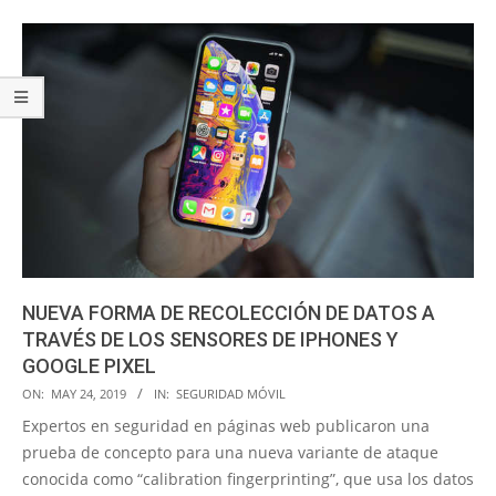
NUEVA FORMA DE RECOLECCIÓN DE DATOS A
TRAVÉS DE LOS SENSORES DE IPHONES Y
GOOGLE PIXEL
2019-
ON:
MAY 24, 2019
IN:
SEGURIDAD MÓVIL
05-
Expertos en seguridad en páginas web publicaron una
24
prueba de concepto para una nueva variante de ataque
conocida como “calibration fingerprinting”, que usa los datos