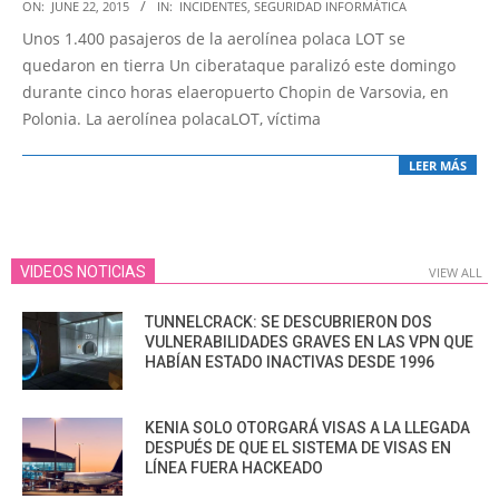
2015-
ON:
JUNE 22, 2015
IN:
INCIDENTES
,
SEGURIDAD INFORMÁTICA
06-
Unos 1.400 pasajeros de la aerolínea polaca LOT se
22
quedaron en tierra Un ciberataque paralizó este domingo
durante cinco horas elaeropuerto Chopin de Varsovia, en
Polonia. La aerolínea polacaLOT, víctima
LEER MÁS
VIDEOS NOTICIAS
VIEW ALL
TUNNELCRACK: SE DESCUBRIERON DOS
VULNERABILIDADES GRAVES EN LAS VPN QUE
HABÍAN ESTADO INACTIVAS DESDE 1996
KENIA SOLO OTORGARÁ VISAS A LA LLEGADA
DESPUÉS DE QUE EL SISTEMA DE VISAS EN
LÍNEA FUERA HACKEADO