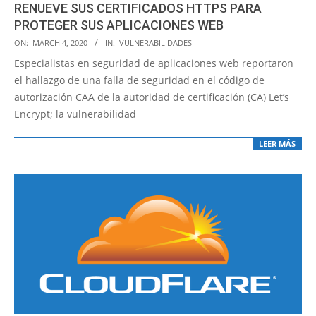
RENUEVE SUS CERTIFICADOS HTTPS PARA
PROTEGER SUS APLICACIONES WEB
2020-
ON:
MARCH 4, 2020
IN:
VULNERABILIDADES
03-
Especialistas en seguridad de aplicaciones web reportaron
04
el hallazgo de una falla de seguridad en el código de
autorización CAA de la autoridad de certificación (CA) Let’s
Encrypt; la vulnerabilidad
LEER MÁS