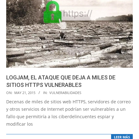
LOGJAM, EL ATAQUE QUE DEJA A MILES DE
SITIOS HTTPS VULNERABLES
2015-
ON:
MAY 21, 2015
IN:
VULNERABILIDADES
05-
Decenas de miles de sitios web HTTPS, servidores de correo
21
y otros servicios de Internet podrían ser vulnerables a un
fallo que permitiría a los ciberdelincuentes espiar y
modificar los
LEER MÁS