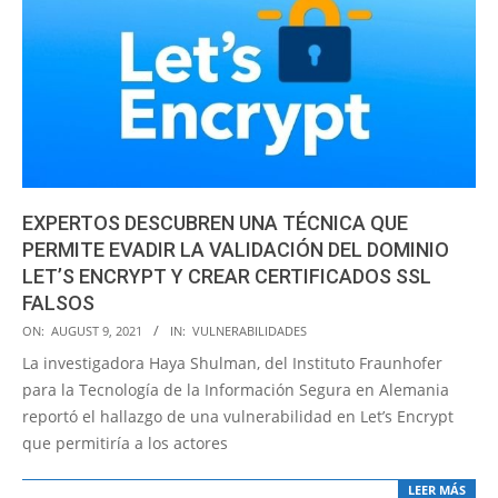
EXPERTOS DESCUBREN UNA TÉCNICA QUE
PERMITE EVADIR LA VALIDACIÓN DEL DOMINIO
LET’S ENCRYPT Y CREAR CERTIFICADOS SSL
FALSOS
2021-
ON:
AUGUST 9, 2021
IN:
VULNERABILIDADES
08-
La investigadora Haya Shulman, del Instituto Fraunhofer
09
para la Tecnología de la Información Segura en Alemania
reportó el hallazgo de una vulnerabilidad en Let’s Encrypt
que permitiría a los actores
LEER MÁS