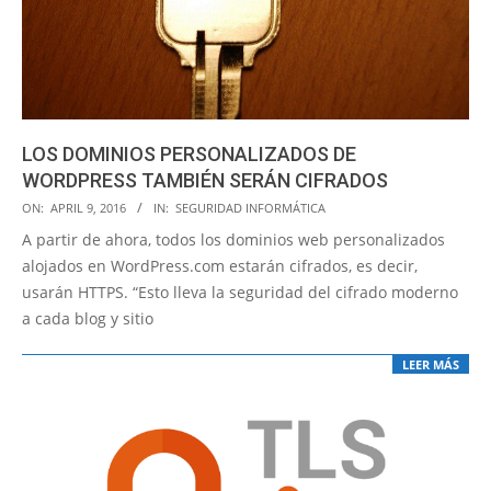
LOS DOMINIOS PERSONALIZADOS DE
WORDPRESS TAMBIÉN SERÁN CIFRADOS
2016-
ON:
APRIL 9, 2016
IN:
SEGURIDAD INFORMÁTICA
04-
A partir de ahora, todos los dominios web personalizados
09
alojados en WordPress.com estarán cifrados, es decir,
usarán HTTPS. “Esto lleva la seguridad del cifrado moderno
a cada blog y sitio
LEER MÁS