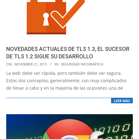
NOVEDADES ACTUALES DE TLS 1.3, EL SUCESOR
DE TLS 1.2 SIGUE SU DESARROLLO
2015-
ON:
NOVEMBER 21, 2015
IN:
SEGURIDAD INFORMÁTICA
11-
La web debe ser rápida, pero también debe ser segura.
21
Estos dos conceptos, generalmente, son muy complicados
de llevar a cabo y en la mayoría de las ocasiones una de
LEER MÁS