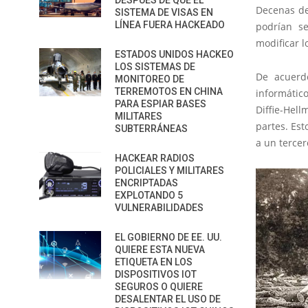
DESPUÉS DE QUE EL
Decenas de
SISTEMA DE VISAS EN
LÍNEA FUERA HACKEADO
podrían se
modificar l
ESTADOS UNIDOS HACKEO
LOS SISTEMAS DE
De acuerd
MONITOREO DE
TERREMOTOS EN CHINA
informátic
PARA ESPIAR BASES
Diffie-Hel
MILITARES
partes. Es
SUBTERRÁNEAS
a un tercer
HACKEAR RADIOS
POLICIALES Y MILITARES
ENCRIPTADAS
EXPLOTANDO 5
VULNERABILIDADES
EL GOBIERNO DE EE. UU.
QUIERE ESTA NUEVA
ETIQUETA EN LOS
DISPOSITIVOS IOT
SEGUROS O QUIERE
DESALENTAR EL USO DE