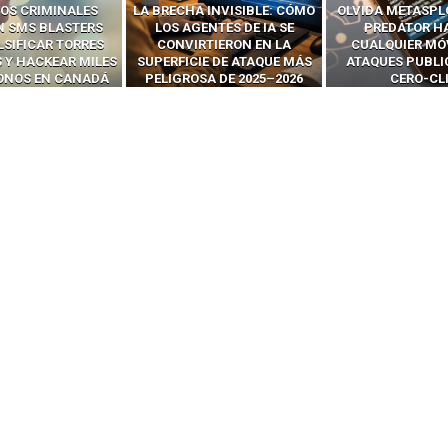
OS CRIMINALES
LA BRECHA INVISIBLE: CÓMO
OLVIDA METASPL
N SMS BLASTERS
LOS AGENTES DE IA SE
PREDATOR H
LSIFICAR TORRES
CONVIRTIERON EN LA
CUALQUIER MÓ
 Y HACKEAR MILES
SUPERFICIE DE ATAQUE MÁS
ATAQUES PUBLI
FONOS EN CANADÁ
PELIGROSA DE 2025–2026
CERO-CL