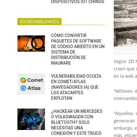
DISPOSITIVOS IOT CHINOS
VULNERABILIDADES
CÓMO CONVIRTIR
PAQUETES DE SOFTWARE
DE CÓDIGO ABIERTO EN UN
SISTEMA DE
DISTRIBUCIÓN DE
Según ZD N
MALWARE
creen que 
en la web a
VULNERABILIDAD OCULTA
EN COMET/ATLAS
(NAVEGADORES IA) QUE
“Millones 
LOS ATACANTES
intercambio
EXPLOTAN
¿HACKEAR UN MERCEDES
“Aquellos 
O VOLKSWAGEN CON
generaran 
BLUETOOTH? SOLO
embargo, e
NECESITAS UNA
CONEXIÓN Y ESTE TRUCO
más eficie