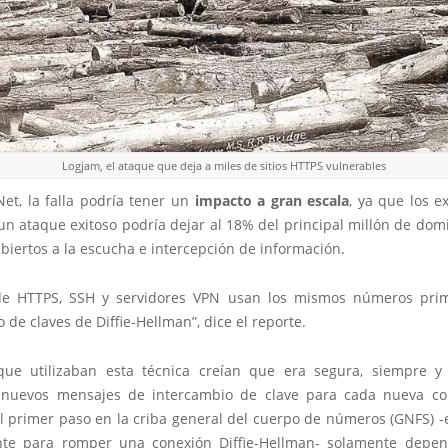
Logjam, el ataque que deja a miles de sitios HTTPS vulnerables
et, la falla podría tener un
impacto a gran escala
, ya que los e
un ataque exitoso podría dejar al 18% del principal millón de dom
biertos a la escucha e intercepción de información.
de HTTPS, SSH y servidores VPN usan los mismos números pri
 de claves de Diffie-Hellman”, dice el reporte.
que utilizaban esta técnica creían que era segura, siempre 
nuevos mensajes de intercambio de clave para cada nueva co
l primer paso en la criba general del cuerpo de números (GNFS) -e
nte para romper una conexión Diffie-Hellman- solamente depe