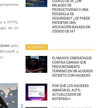
CÓDIGO DE IA: ¿UN
ápidamente
MILAGRO DE
PRODUCTIVIDAD O UNA
PESADILLA DE
SEGURIDAD? ¿SE PUEDE
ba a HTTPS,
PATENTAR UNA
APLICACIÓN BASADA EN
ugar de un
CÓDIGO DE IA?
ciones
para
INCIDENTES
Microsoft y
to.
EL MASIVO CIBERATAQUE
CONTRA CANVAS QUE
PRESUNTAMENTE
TERMINÓ EN UN ACUERDO
SECRETO CON HACKERS
POR QUÉ LOS HACKERS
AMARON EL AUTO-
ACTUALIZADOR DE
NOTEPAD++