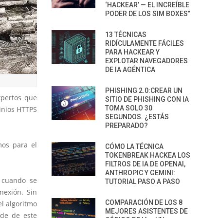
‘HACKEAR’ — EL INCREÍBLE
PODER DE LOS SIM BOXES”
13 TÉCNICAS
RIDÍCULAMENTE FÁCILES
PARA HACKEAR Y
EXPLOTAR NAVEGADORES
DE IA AGÉNTICA
PHISHING 2.0:CREAR UN
xpertos que
SITIO DE PHISHING CON IA
TOMA SOLO 30
inios HTTPS
SEGUNDOS. ¿ESTÁS
PREPARADO?
mos para el
CÓMO LA TÉCNICA
TOKENBREAK HACKEA LOS
FILTROS DE IA DE OPENAI,
ANTHROPIC Y GEMINI:
y cuando se
TUTORIAL PASO A PASO
nexión. Sin
COMPARACIÓN DE LOS 8
l algoritmo
MEJORES ASISTENTES DE
nde de este