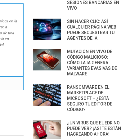
SESIONES BANCARIAS EN
VIVO
nfoca en la
SIN HACER CLIC: ASÍ
rse a
CUALQUIER PÁGINA WEB
PUEDE SECUESTRAR TU
ro de una
AGENTES DE IA
cia en
al.
MUTACIÓN EN VIVO DE
CÓDIGO MALICIOSO:
CÓMO LA IA GENERA
VARIANTES EVASIVAS DE
MALWARE
RANSOMWARE EN EL
MARKETPLACE DE
MICROSOFT – ¿ESTÁ
SEGURO TU EDITOR DE
CÓDIGO?
¿UN VIRUS QUE EL EDR NO
PUEDE VER? ¡ASÍ TE ESTÁN
HACKEANDO AHORA!