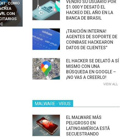
VENDIÓ SU USUARIO POR
OIT: CÓMO
CÓMO LOS HACKERS
13 TÉCNICAS
$1.000 Y DESATÓ EL
ACKEA
INTERCEPTAN OTPS Y
RIDÍCULAMENTE FÁCILE
HACKEO DEL AÑO EN LA
VIL CON
LLAMADAS MÓVILES SIN
PARA HACKEAR Y EXPLO
BANCA DE BRASIL
CITARIOS
‘HACKEAR’ — EL INCREÍBLE
NAVEGADORES DE IA
IC
PODER DE LOS SIM BOXES”
AGÉNTICA
¡TRAICIÓN INTERNA!
AGENTES DE SOPORTE DE
COINBASE HACKEARON
DATOS DE CLIENTES”
EL HACKER SE DELATÓ A SÍ
MISMO CON UNA
BÚSQUEDA EN GOOGLE –
¡NO VAS A CREERLO!
VIEW ALL
MALWARE - VIRUS
EL MALWARE MÁS
PELIGROSO EN
LATINOAMÉRICA ESTÁ
SECUESTRANDO