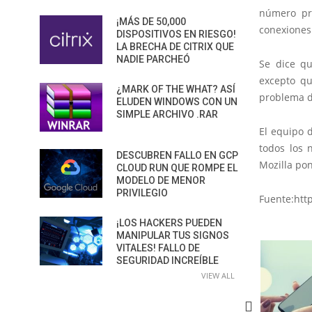
número pr
¡MÁS DE 50,000
conexiones 
DISPOSITIVOS EN RIESGO!
LA BRECHA DE CITRIX QUE
NADIE PARCHEÓ
Se dice qu
excepto q
¿MARK OF THE WHAT? ASÍ
problema d
ELUDEN WINDOWS CON UN
SIMPLE ARCHIVO .RAR
El equipo 
todos los 
DESCUBREN FALLO EN GCP
Mozilla po
CLOUD RUN QUE ROMPE EL
MODELO DE MENOR
PRIVILEGIO
Fuente:htt
¡LOS HACKERS PUEDEN
MANIPULAR TUS SIGNOS
VITALES! FALLO DE
SEGURIDAD INCREÍBLE
VIEW ALL