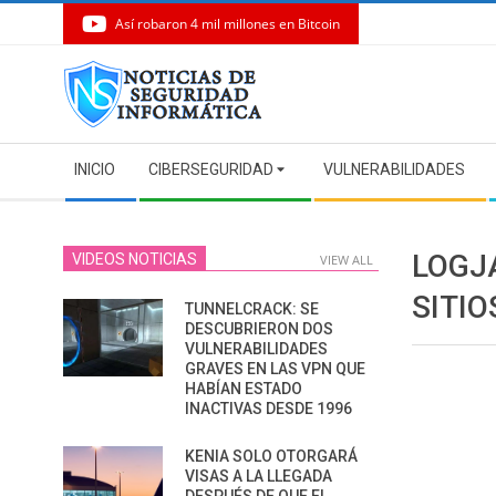
Así robaron 4 mil millones en Bitcoin
Skip
to
content
Secondary
INICIO
CIBERSEGURIDAD
VULNERABILIDADES
Navigation
Menu
LOGJA
VIDEOS NOTICIAS
VIEW ALL
SITI
TUNNELCRACK: SE
DESCUBRIERON DOS
VULNERABILIDADES
GRAVES EN LAS VPN QUE
HABÍAN ESTADO
INACTIVAS DESDE 1996
KENIA SOLO OTORGARÁ
VISAS A LA LLEGADA