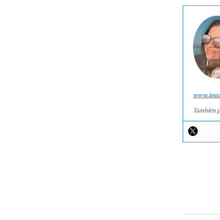
www.inst
También p
2015-