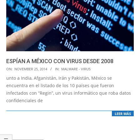
ESPÍAN A MÉXICO CON VIRUS DESDE 2008
2014-
ON:
NOVEMBER 25, 2014
IN:
MALWARE - VIRUS
11-
unto a India, Afganistán, Irán y Pakistán, México se
25
encuentra en el listado de los 10 países que fueron
infectados con “Regin”, un virus informático que roba datos
confidenciales de
LEER MÁS