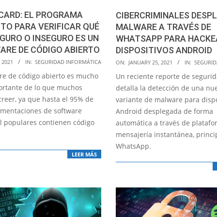
CARD: EL PROGRAMA
CIBERCRIMINALES DESP
TO PARA VERIFICAR QUÉ
MALWARE A TRAVÉS DE
GURO O INSEGURO ES UN
WHATSAPP PARA HACKE
ARE DE CÓDIGO ABIERTO
DISPOSITIVOS ANDROID
2021-
, 2021
IN:
SEGURIDAD INFORMÁTICA
ON:
JANUARY 25, 2021
IN:
SEGURID
01-
are de código abierto es mucho
Un reciente reporte de seguri
25
rtante de lo que muchos
detalla la detección de una nu
creer, ya que hasta el 95% de
variante de malware para dispo
ementaciones de software
Android desplegada de forma
l populares contienen código
automática a través de plataf
mensajería instantánea, princ
WhatsApp.
LEER MÁS