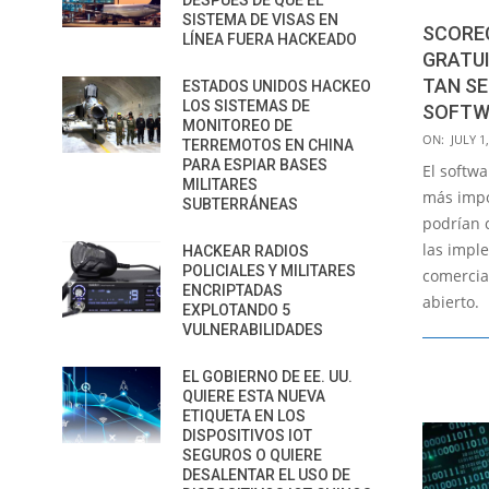
DESPUÉS DE QUE EL
SISTEMA DE VISAS EN
SCORE
LÍNEA FUERA HACKEADO
GRATUI
TAN SE
ESTADOS UNIDOS HACKEO
LOS SISTEMAS DE
SOFTW
MONITOREO DE
2021-
ON:
JULY 1
TERREMOTOS EN CHINA
07-
PARA ESPIAR BASES
El softw
MILITARES
01
más impo
SUBTERRÁNEAS
podrían 
las impl
HACKEAR RADIOS
POLICIALES Y MILITARES
comercia
ENCRIPTADAS
abierto.
EXPLOTANDO 5
VULNERABILIDADES
EL GOBIERNO DE EE. UU.
QUIERE ESTA NUEVA
ETIQUETA EN LOS
DISPOSITIVOS IOT
SEGUROS O QUIERE
DESALENTAR EL USO DE