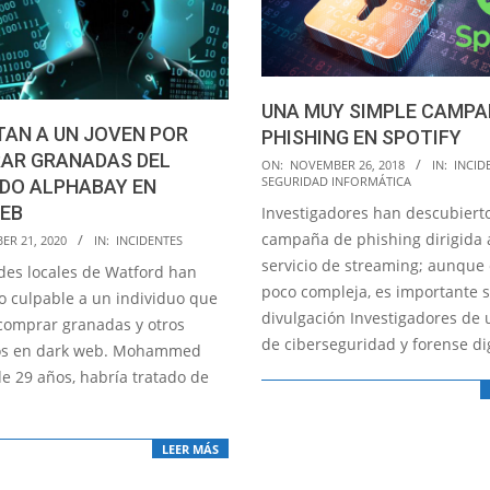
UNA MUY SIMPLE CAMPA
AN A UN JOVEN POR
PHISHING EN SPOTIFY
AR GRANADAS DEL
2018-
ON:
NOVEMBER 26, 2018
IN:
INCID
SEGURIDAD INFORMÁTICA
DO ALPHABAY EN
11-
EB
Investigadores han descubiert
26
campaña de phishing dirigida 
ER 21, 2020
IN:
INCIDENTES
servicio de streaming; aunque
des locales de Watford han
poco compleja, es importante 
o culpable a un individuo que
divulgación Investigadores de 
 comprar granadas y otros
de ciberseguridad y forense dig
vos en dark web. Mohammed
e 29 años, habría tratado de
LEER MÁS