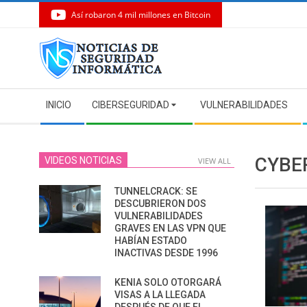
Así robaron 4 mil millones en Bitcoin
Skip
to
content
Secondary
INICIO
CIBERSEGURIDAD
VULNERABILIDADES
Navigation
Menu
CYBE
VIDEOS NOTICIAS
VIEW ALL
TUNNELCRACK: SE
DESCUBRIERON DOS
VULNERABILIDADES
GRAVES EN LAS VPN QUE
HABÍAN ESTADO
INACTIVAS DESDE 1996
KENIA SOLO OTORGARÁ
VISAS A LA LLEGADA