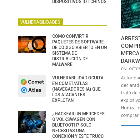
DISPOSITIVOS IOT CHINOS
VULNERABILIDADES
CÓMO CONVIRTIR
ARREST
PAQUETES DE SOFTWARE
COMPR
DE CÓDIGO ABIERTO EN UN
MERCA
SISTEMA DE
DISTRIBUCIÓN DE
DARKW
MALWARE
2020-
ON:
OCTOB
10-
Autorida
VULNERABILIDAD OCULTA
21
EN COMET/ATLAS
declarad
(NAVEGADORES IA) QUE
trató de
LOS ATACANTES
explosi
EXPLOTAN
Humza, d
¿HACKEAR UN MERCEDES
comprar
O VOLKSWAGEN CON
BLUETOOTH? SOLO
NECESITAS UNA
CONEXIÓN Y ESTE TRUCO