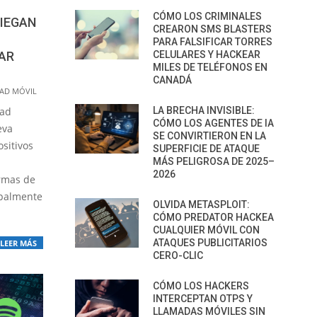
CÓMO LOS CRIMINALES
LIEGAN
CREARON SMS BLASTERS
PARA FALSIFICAR TORRES
CELULARES Y HACKEAR
AR
MILES DE TELÉFONOS EN
CANADÁ
AD MÓVIL
LA BRECHA INVISIBLE:
dad
CÓMO LOS AGENTES DE IA
eva
SE CONVIRTIERON EN LA
sitivos
SUPERFICIE DE ATAQUE
MÁS PELIGROSA DE 2025–
2026
ormas de
ipalmente
OLVIDA METASPLOIT:
CÓMO PREDATOR HACKEA
CUALQUIER MÓVIL CON
ATAQUES PUBLICITARIOS
LEER MÁS
CERO-CLIC
CÓMO LOS HACKERS
INTERCEPTAN OTPS Y
LLAMADAS MÓVILES SIN