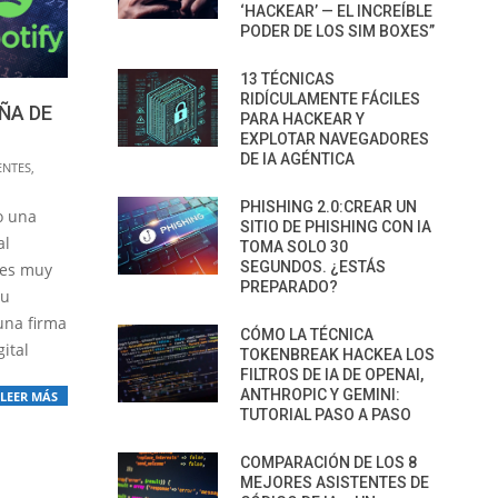
‘HACKEAR’ — EL INCREÍBLE
PODER DE LOS SIM BOXES”
13 TÉCNICAS
RIDÍCULAMENTE FÁCILES
ÑA DE
PARA HACKEAR Y
EXPLOTAR NAVEGADORES
DE IA AGÉNTICA
ENTES
,
PHISHING 2.0:CREAR UN
o una
SITIO DE PHISHING CON IA
al
TOMA SOLO 30
SEGUNDOS. ¿ESTÁS
 es muy
PREPARADO?
su
una firma
CÓMO LA TÉCNICA
ital
TOKENBREAK HACKEA LOS
FILTROS DE IA DE OPENAI,
ANTHROPIC Y GEMINI:
LEER MÁS
TUTORIAL PASO A PASO
COMPARACIÓN DE LOS 8
MEJORES ASISTENTES DE