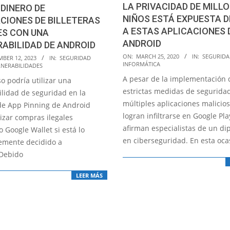
LA PRIVACIDAD DE MILLO
DINERO DE
NIÑOS ESTÁ EXPUESTA D
CIONES DE BILLETERAS
A ESTAS APLICACIONES 
ES CON UNA
ANDROID
ABILIDAD DE ANDROID
2020-
ON:
MARCH 25, 2020
IN:
SEGURID
MBER 12, 2023
IN:
SEGURIDAD
INFORMÁTICA
NERABILIDADES
03-
A pesar de la implementación 
25
o podría utilizar una
estrictas medidas de seguridad
ilidad de seguridad en la
múltiples aplicaciones malicio
de App Pinning de Android
logran infiltrarse en Google Pla
izar compras ilegales
afirman especialistas de un d
o Google Wallet si está lo
en ciberseguridad. En esta oca
temente decidido a
 Debido
LEER MÁS