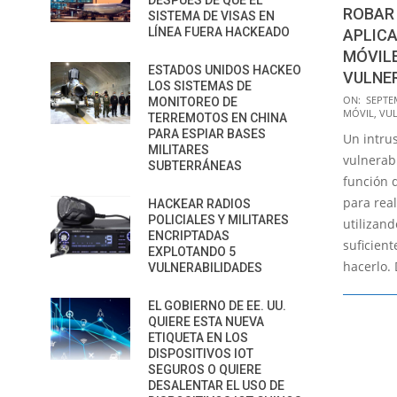
DESPUÉS DE QUE EL
ROBAR 
SISTEMA DE VISAS EN
LÍNEA FUERA HACKEADO
APLICA
MÓVIL
ESTADOS UNIDOS HACKEO
VULNER
LOS SISTEMAS DE
2023-
ON:
SEPTE
MONITOREO DE
MÓVIL
,
VUL
09-
TERREMOTOS EN CHINA
PARA ESPIAR BASES
Un intrus
12
MILITARES
vulnerab
SUBTERRÁNEAS
función 
para real
HACKEAR RADIOS
POLICIALES Y MILITARES
utilizand
ENCRIPTADAS
suficien
EXPLOTANDO 5
hacerlo.
VULNERABILIDADES
EL GOBIERNO DE EE. UU.
QUIERE ESTA NUEVA
ETIQUETA EN LOS
DISPOSITIVOS IOT
SEGUROS O QUIERE
DESALENTAR EL USO DE