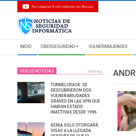
Así robaron 4 mil millones en Bitcoin
Skip
to
content
Secondary
INICIO
CIBERSEGURIDAD
VULNERABILIDADES
Navigation
Menu
ANDR
VIDEOS NOTICIAS
VIEW ALL
TUNNELCRACK: SE
DESCUBRIERON DOS
VULNERABILIDADES
GRAVES EN LAS VPN QUE
HABÍAN ESTADO
INACTIVAS DESDE 1996
KENIA SOLO OTORGARÁ
VISAS A LA LLEGADA