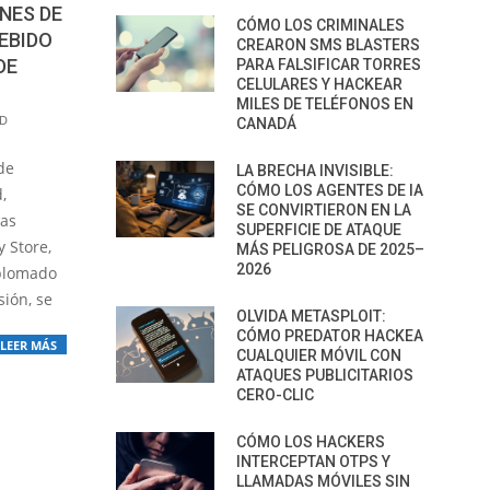
NES DE
CÓMO LOS CRIMINALES
EBIDO
CREARON SMS BLASTERS
DE
PARA FALSIFICAR TORRES
CELULARES Y HACKEAR
MILES DE TELÉFONOS EN
AD
CANADÁ
de
LA BRECHA INVISIBLE:
CÓMO LOS AGENTES DE IA
,
SE CONVIRTIERON EN LA
sas
SUPERFICIE DE ATAQUE
y Store,
MÁS PELIGROSA DE 2025–
2026
iplomado
sión, se
OLVIDA METASPLOIT:
CÓMO PREDATOR HACKEA
LEER MÁS
CUALQUIER MÓVIL CON
ATAQUES PUBLICITARIOS
CERO-CLIC
CÓMO LOS HACKERS
INTERCEPTAN OTPS Y
LLAMADAS MÓVILES SIN