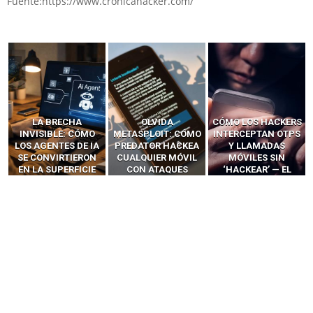
Fuente:https://www.cronicahacker.com/
LA BRECHA
OLVIDA
CÓMO LOS HACKERS
INVISIBLE: CÓMO
METASPLOIT: CÓMO
INTERCEPTAN OTPS
LOS AGENTES DE IA
PREDATOR HACKEA
Y LLAMADAS
SE CONVIRTIERON
CUALQUIER MÓVIL
MÓVILES SIN
EN LA SUPERFICIE
CON ATAQUES
‘HACKEAR’ — EL
DE ATAQUE MÁS
PUBLICITARIOS
INCREÍBLE PODER DE
PELIGROSA DE
CERO-CLIC
LOS SIM BOXES”
2025–2026