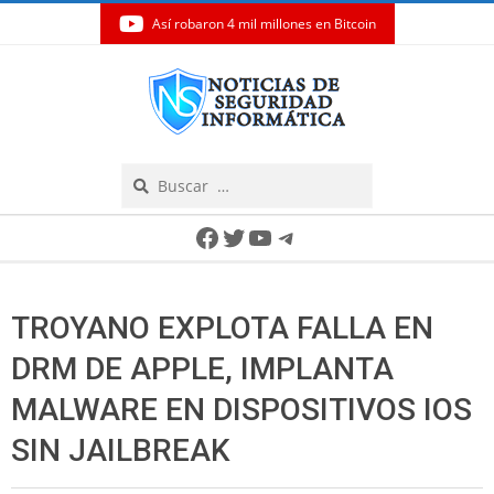
Así robaron 4 mil millones en Bitcoin
Skip
to
content
Search
Secondary
Facebook
Twitter
YouTube
Telegram
Navigation
Menu
TROYANO EXPLOTA FALLA EN
DRM DE APPLE, IMPLANTA
MALWARE EN DISPOSITIVOS IOS
SIN JAILBREAK