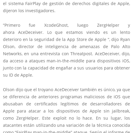
el sistema FairPlay de gestión de derechos digitales de Apple,
dijeron los investigadores.
“Primero fue XcodeGhost, luego ZergHelper y
ahora AceDeceiver. Lo que estamos viendo es un lento
deterioro en la seguridad de la App Store de Apple “, dijo Ryan
Olson, director de inteligencia de amenazas de Palo Alto
Networks, en una entrevista con Threatpost. AceDeceiver, dijo,
da acceso a ataques man-in-the-middle para dispositivos iOS,
junto con la capacidad de engañar a sus usuarios para obtener
su ID de Apple.
Olson dijo que el troyano AceDeceiver también es único, ya que
se diferencia de anteriores programas maliciosos de iOS que
abusaban de certificados legítimos de desarrolladores de
Apple para atacar a los dispositivos de Apple sin jailbreak,
como ZergHelper. Este exploit no lo hace. En su lugar, los
atacantes están utilizando una variación de la técnica conocida
como “FairPlay man-in-the-middle” ataque. Según el informe de