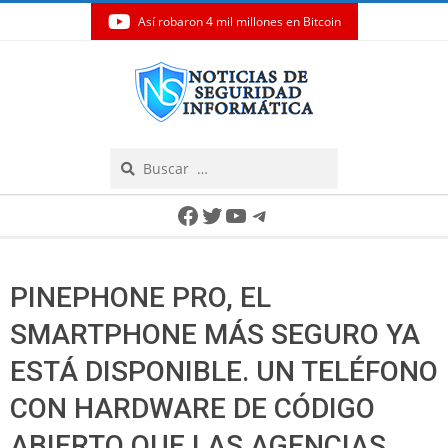
Así robaron 4 mil millones en Bitcoin
Skip
to
content
Search
Secondary
Facebook
Twitter
YouTube
Telegram
Navigation
Menu
PINEPHONE PRO, EL
SMARTPHONE MÁS SEGURO YA
ESTÁ DISPONIBLE. UN TELÉFONO
CON HARDWARE DE CÓDIGO
ABIERTO QUE LAS AGENCIAS