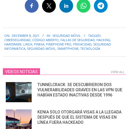
2021-
ON:
DECEMBER 8, 2021
IN:
SEGURIDAD MÓVIL
TAGGED:
12-
CIBERSEGURIDAD
,
CÓDIGO ABIERTO
,
FALLAS DE SEGURIDAD
,
HACKING
,
08
HARDWARE
,
LINUX
,
PINE64
,
PINEPHONE PRO
,
PRIVACIDAD
,
SEGURIDAD
INFORMÁTICA
,
SEGURIDAD MÓVIL
,
SMARTPHONE
,
TECNOLOGÍA
VIDEOS NOTICIAS
VIEW ALL
TUNNELCRACK: SE DESCUBRIERON DOS
VULNERABILIDADES GRAVES EN LAS VPN QUE
HABÍAN ESTADO INACTIVAS DESDE 1996
KENIA SOLO OTORGARÁ VISAS A LA LLEGADA
DESPUÉS DE QUE EL SISTEMA DE VISAS EN
LÍNEA FUERA HACKEADO