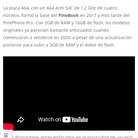
La placa A64, con un A64 Arm SoC de 1,2 GHz de cuatro
núcleos, formó la base del
PineBook
en 2017 y más tarde del
PinePhone Pro. Con 2GB de RAM y 16GB de flash, los modelos
originales ya parecían bastante anticuados cuando
comenzaron a venderse en 2020, a pesar de una actualización
posterior para subir a 3GB de RAM y el doble de flash.
Estos dispositivos están enfocados en la privacidad de usuario,