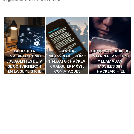
LA BRECHA
OLVIDA
CÓMO LOS HACKERS
INVISIBLE: CÓMO
METASPLOIT: CÓMO
INTERCEPTAN OTPS
LOS AGENTES DE IA
PREDATOR HACKEA
Y LLAMADAS
SE CONVIRTIERON
CUALQUIER MÓVIL
MÓVILES SIN
EN LA SUPERFICIE
CON ATAQUES
‘HACKEAR’ — EL
DE ATAQUE MÁS
PUBLICITARIOS
INCREÍBLE PODER DE
PELIGROSA DE
CERO-CLIC
LOS SIM BOXES”
2025–2026