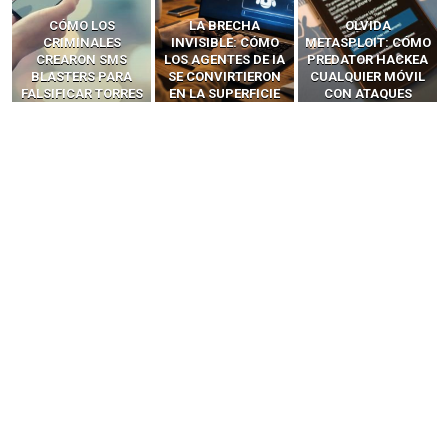
LA BRECHA
OLVIDA
CÓMO LOS HACKERS
INVISIBLE: CÓMO
METASPLOIT: CÓMO
INTERCEPTAN OTPS
LOS AGENTES DE IA
PREDATOR HACKEA
Y LLAMADAS
SE CONVIRTIERON
CUALQUIER MÓVIL
MÓVILES SIN
EN LA SUPERFICIE
CON ATAQUES
‘HACKEAR’ — EL
DE ATAQUE MÁS
PUBLICITARIOS
INCREÍBLE PODER DE
PELIGROSA DE
CERO-CLIC
LOS SIM BOXES”
2025–2026