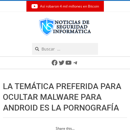
Así robaron 4 mil millones en Bitcoin
Skip
to
content
Search
Secondary
Facebook
Twitter
YouTube
Telegram
Navigation
Menu
LA TEMÁTICA PREFERIDA PARA
OCULTAR MALWARE PARA
ANDROID ES LA PORNOGRAFÍA
Share this...