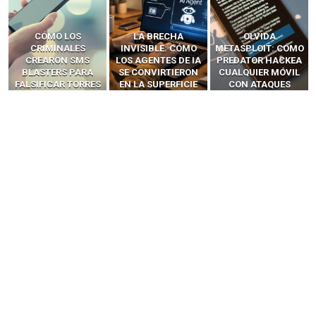
LA BRECHA
OLVIDA
CÓMO LOS HACKERS
INVISIBLE: CÓMO
METASPLOIT: CÓMO
INTERCEPTAN OTPS
LOS AGENTES DE IA
PREDATOR HACKEA
Y LLAMADAS
SE CONVIRTIERON
CUALQUIER MÓVIL
MÓVILES SIN
EN LA SUPERFICIE
CON ATAQUES
‘HACKEAR’ — EL
DE ATAQUE MÁS
PUBLICITARIOS
INCREÍBLE PODER DE
PELIGROSA DE
CERO-CLIC
LOS SIM BOXES”
2025–2026