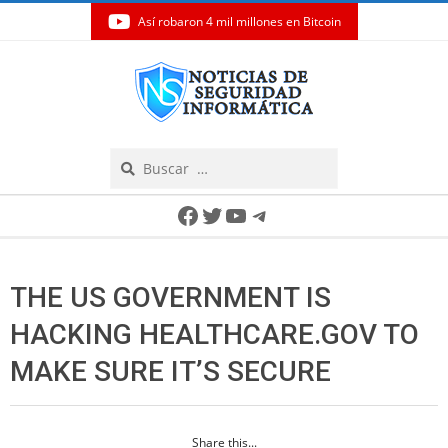
Así robaron 4 mil millones en Bitcoin
Skip
to
content
Search
Secondary
Facebook
Twitter
YouTube
Telegram
Navigation
Menu
THE US GOVERNMENT IS
HACKING HEALTHCARE.GOV TO
MAKE SURE IT’S SECURE
Share this...