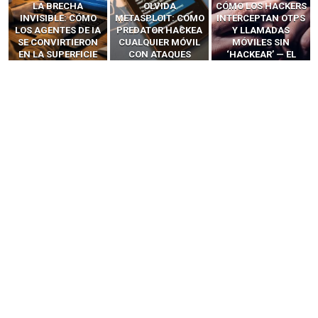
OLVIDA
CÓMO LOS HACKERS
13 TÉCNICAS
METASPLOIT: CÓMO
INTERCEPTAN OTPS
RIDÍCULAMENTE
PREDATOR HACKEA
Y LLAMADAS
FÁCILES PARA
CUALQUIER MÓVIL
MÓVILES SIN
HACKEAR Y
CON ATAQUES
‘HACKEAR’ — EL
EXPLOTAR
PUBLICITARIOS
INCREÍBLE PODER DE
NAVEGADORES DE IA
CERO-CLIC
LOS SIM BOXES”
AGÉNTICA