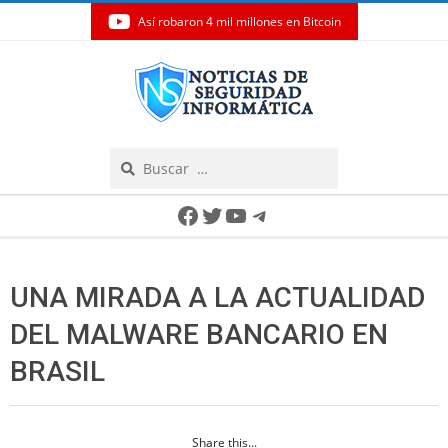
Así robaron 4 mil millones en Bitcoin
Skip
to
content
Search
Secondary
Facebook
Twitter
YouTube
Telegram
Navigation
Menu
UNA MIRADA A LA ACTUALIDAD
DEL MALWARE BANCARIO EN
BRASIL
Share this...