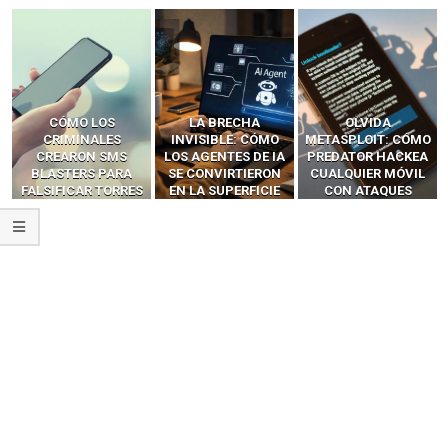
LA BRECHA
OLVIDA
CÓMO LOS HACKERS
INVISIBLE: CÓMO
METASPLOIT: CÓMO
INTERCEPTAN OTPS
LOS AGENTES DE IA
PREDATOR HACKEA
Y LLAMADAS
SE CONVIRTIERON
CUALQUIER MÓVIL
MÓVILES SIN
EN LA SUPERFICIE
CON ATAQUES
‘HACKEAR’ — EL
DE ATAQUE MÁS
PUBLICITARIOS
INCREÍBLE PODER DE
PELIGROSA DE
CERO-CLIC
LOS SIM BOXES”
2025–2026