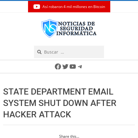
Así robaron 4 mil millones en Bitcoin
Skip
to
content
Search
Secondary
Facebook
Twitter
YouTube
Telegram
Navigation
Menu
STATE DEPARTMENT EMAIL
SYSTEM SHUT DOWN AFTER
HACKER ATTACK
Share this...