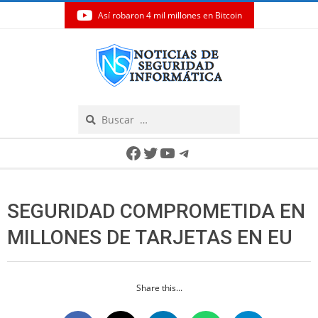
Así robaron 4 mil millones en Bitcoin
Skip
to
content
Search
Secondary
Facebook
Twitter
YouTube
Telegram
Navigation
Menu
SEGURIDAD COMPROMETIDA EN
MILLONES DE TARJETAS EN EU
Share this...