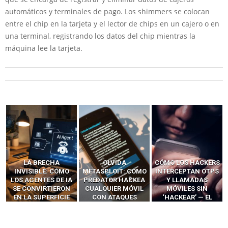
automáticos y terminales de pago. Los shimmers se colocan
entre el chip en la tarjeta y el lector de chips en un cajero o en
una terminal, registrando los datos del chip mientras la
máquina lee la tarjeta.
LA BRECHA
OLVIDA
CÓMO LOS HACKERS
INVISIBLE: CÓMO
METASPLOIT: CÓMO
INTERCEPTAN OTPS
LOS AGENTES DE IA
PREDATOR HACKEA
Y LLAMADAS
SE CONVIRTIERON
CUALQUIER MÓVIL
MÓVILES SIN
EN LA SUPERFICIE
CON ATAQUES
‘HACKEAR’ — EL
DE ATAQUE MÁS
PUBLICITARIOS
INCREÍBLE PODER DE
PELIGROSA DE
CERO-CLIC
LOS SIM BOXES”
2025–2026