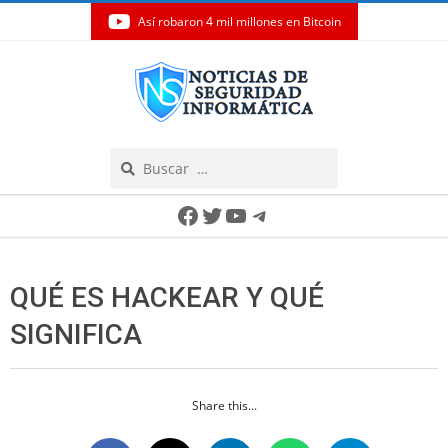
Así robaron 4 mil millones en Bitcoin
Skip
to
content
Search
Secondary
Facebook
Twitter
YouTube
Telegram
Navigation
Menu
QUÉ ES HACKEAR Y QUÉ
SIGNIFICA
Share this...