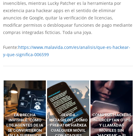
invencibles, mientras Lucky Patcher es la herramienta por
excelencia para hackear apps en el sentido de eliminar
anuncios de Google, quitar la verificación de licencias,
modificar permisos o desbloquear funciones de pago mediante
compras integradas ficticias. Toda una joya.
Fuente:
https://www.malavida.com/es/analisis/que-es-hackear-
y-que-significa-006599
OLVIDA
CÓMO LOS HACKERS
13 TÉCNICAS
METASPLOIT: CÓMO
INTERCEPTAN OTPS
RIDÍCULAMENTE
PREDATOR HACKEA
Y LLAMADAS
FÁCILES PARA
CUALQUIER MÓVIL
MÓVILES SIN
HACKEAR Y
CON ATAQUES
‘HACKEAR’ — EL
EXPLOTAR