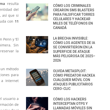
nima
resulta
CÓMO LOS CRIMINALES
dentidad del
CREARON SMS BLASTERS
PARA FALSIFICAR TORRES
 así que si
CELULARES Y HACKEAR
ayuda con
11
MILES DE TELÉFONOS EN
CANADÁ
LA BRECHA INVISIBLE:
n Penn y ‘El
CÓMO LOS AGENTES DE IA
imera. Sin
SE CONVIRTIERON EN LA
reservar la
SUPERFICIE DE ATAQUE
MÁS PELIGROSA DE 2025–
2026
n un método
OLVIDA METASPLOIT:
ciones para
CÓMO PREDATOR HACKEA
CUALQUIER MÓVIL CON
 a Internet
ATAQUES PUBLICITARIOS
CERO-CLIC
l usuario
a
CÓMO LOS HACKERS
INTERCEPTAN OTPS Y
formación de
LLAMADAS MÓVILES SIN