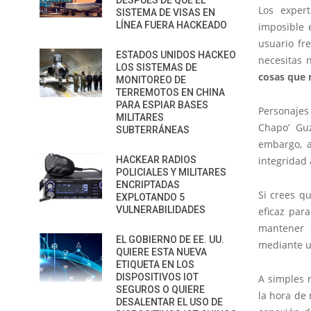
DESPUÉS DE QUE EL
Los exper
SISTEMA DE VISAS EN
LÍNEA FUERA HACKEADO
imposible 
usuario
fre
ESTADOS UNIDOS HACKEO
necesitas 
LOS SISTEMAS DE
cosas que 
MONITOREO DE
TERREMOTOS EN CHINA
PARA ESPIAR BASES
Personaje
MILITARES
Chapo’ Gu
SUBTERRÁNEAS
embargo, a
HACKEAR RADIOS
integridad
POLICIALES Y MILITARES
ENCRIPTADAS
Si crees q
EXPLOTANDO 5
VULNERABILIDADES
eficaz par
mantener o
EL GOBIERNO DE EE. UU.
mediante u
QUIERE ESTA NUEVA
ETIQUETA EN LOS
DISPOSITIVOS IOT
A simples 
SEGUROS O QUIERE
la hora de 
DESALENTAR EL USO DE