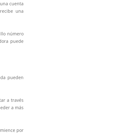
 una cuenta
 recibe una
illo número
adora puede
lida pueden
ta
r a través
cceder a más
mience por