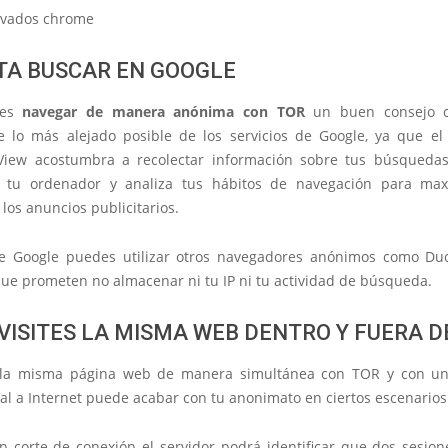
ITA BUSCAR EN GOOGLE
des
navegar de manera anónima con TOR
un buen consejo c
 lo más alejado posible de los servicios de Google, ya que el
iew acostumbra a recolectar información sobre tus búsqueda
 tu ordenador y analiza tus hábitos de navegación para max
los anuncios publicitarios.
e Google puedes utilizar otros navegadores anónimos como D
que prometen no almacenar ni tu IP ni tu actividad de búsqueda.
 VISITES LA MISMA WEB DENTRO Y FUERA D
 la misma página web de
manera simultánea
con TOR y con un
al a Internet puede
acabar con tu anonimato
en ciertos escenarios
un corte de conexión el servidor podrá identificar que dos
sesion