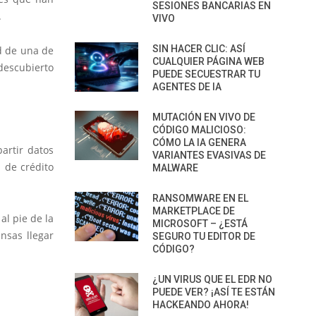
SESIONES BANCARIAS EN
.
VIVO
SIN HACER CLIC: ASÍ
ad de una de
CUALQUIER PÁGINA WEB
 descubierto
PUEDE SECUESTRAR TU
AGENTES DE IA
MUTACIÓN EN VIVO DE
CÓDIGO MALICIOSO:
CÓMO LA IA GENERA
artir datos
VARIANTES EVASIVAS DE
a de crédito
MALWARE
RANSOMWARE EN EL
MARKETPLACE DE
l pie de la
MICROSOFT – ¿ESTÁ
nsas llegar
SEGURO TU EDITOR DE
CÓDIGO?
¿UN VIRUS QUE EL EDR NO
PUEDE VER? ¡ASÍ TE ESTÁN
HACKEANDO AHORA!