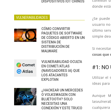
conexión d
DISPOSITIVOS IOT CHINOS
donde está 
VULNERABILIDADES
¿Se puede
usuario no
CÓMO CONVIRTIR
último serv
PAQUETES DE SOFTWARE
simple des
DE CÓDIGO ABIERTO EN UN
SISTEMA DE
DISTRIBUCIÓN DE
Si necesit
MALWARE
cosas que 
VULNERABILIDAD OCULTA
EN COMET/ATLAS
#1: NO
(NAVEGADORES IA) QUE
LOS ATACANTES
Utilizar el
EXPLOTAN
ideas para 
¿HACKEAR UN MERCEDES
O VOLKSWAGEN CON
Aunque Mi
BLUETOOTH? SOLO
las
vulnerab
NECESITAS UNA
cualquiera 
CONEXIÓN Y ESTE TRUCO