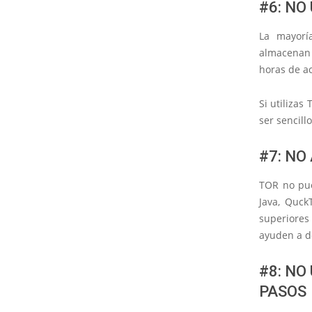
#6: NO
La mayorí
almacenan 
horas de a
Si utilizas
ser sencill
#7: NO
TOR no pue
Java, Quck
superiores
ayuden a d
#8: NO
PASOS