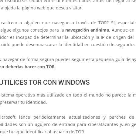
el usuario se
rebota entre diferentes nodos
antes de llegar al se
alojada la página web que desea visitar.
 rastrear a alguien que navegue a través de TOR?
Sí, especial
 sigue algunos consejos para la
navegación anónima
. Aunque en 
idor es incapaz de determinar la ubicación y la IP de origen del
cuido puede desenmascarar la identidad en cuestión de segundos
as navegar de forma segura puedes seguir esta pequeña guía de 
no deberías hacer con TOR
.
 UTILICES TOR CON WINDOWS
sistema operativo más utilizado
en todo el mundo no parece la m
preservar tu identidad.
crosoft lance periódicamente actualizaciones y parches de 
ilidades
son un agujero de entrada para ciberatacantes y, en ge
que busque identificar al usuario de TOR.