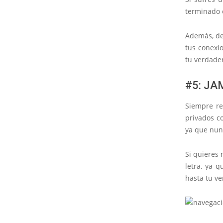
terminado
Además, des
tus conexio
tu verdader
#5: JA
Siempre re
privados 
ya que nun
Si quieres
letra, ya 
hasta tu v