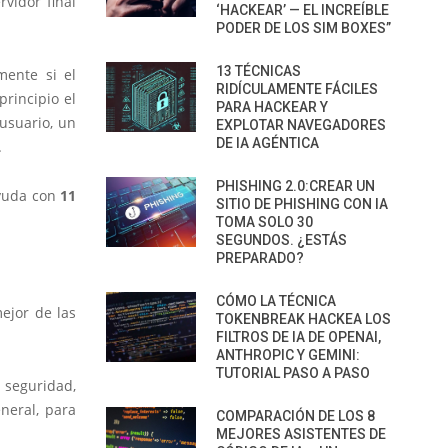
rvidor final
‘HACKEAR’ — EL INCREÍBLE
PODER DE LOS SIM BOXES”
13 TÉCNICAS
mente si el
RIDÍCULAMENTE FÁCILES
principio el
PARA HACKEAR Y
 usuario, un
EXPLOTAR NAVEGADORES
DE IA AGÉNTICA
.
PHISHING 2.0:CREAR UN
ayuda con
11
SITIO DE PHISHING CON IA
TOMA SOLO 30
SEGUNDOS. ¿ESTÁS
PREPARADO?
CÓMO LA TÉCNICA
ejor de las
TOKENBREAK HACKEA LOS
FILTROS DE IA DE OPENAI,
ANTHROPIC Y GEMINI:
TUTORIAL PASO A PASO
seguridad,
neral, para
COMPARACIÓN DE LOS 8
MEJORES ASISTENTES DE