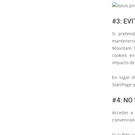
#3: EV
Si preten
mantenerse
Mountain V
cookies en
impacto de 
En lugar d
StartPage 
#4: NO
Acceder a
convencion
Si sufres 