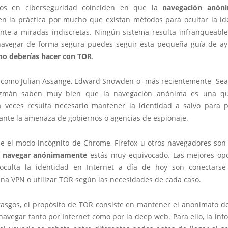
tos en ciberseguridad coinciden en que la
navegación anó
en la práctica por mucho que existan métodos para
ocultar la i
nte a miradas indiscretas. Ningún sistema resulta infranqueable,
navegar de forma segura puedes seguir esta pequeña guía de 
no deberías hacer con TOR
.
s como
Julian Assange
, Edward Snowden o -más recientemente-
Sea
zmán
saben muy bien que la navegación anónima es una qu
 veces resulta necesario mantener la identidad a salvo para p
 ante la amenaza de gobiernos o agencias de espionaje.
ue el modo incógnito de Chrome, Firefox u otros navegadores so
a
navegar anónimamente
estás muy equivocado. Las mejores op
culta la identidad en Internet a día de hoy son conectarse
na VPN o utilizar TOR según las necesidades de cada caso.
rasgos, el propósito de TOR consiste en
mantener el anonimato de
navegar tanto por Internet como por la deep web. Para ello, la in