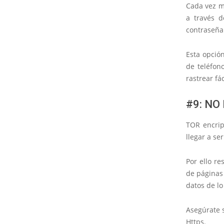
Cada vez m
a través d
contraseña 
Esta opció
de teléfon
rastrear fá
#9: NO
TOR encrip
llegar a se
Por ello r
de páginas 
datos de lo
Asegúrate 
Https
.