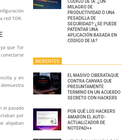
CÓDIGO DE IA: ¿UN
MILAGRO DE
figuración
PRODUCTIVIDAD O UNA
la red TOR.
PESADILLA DE
SEGURIDAD? ¿SE PUEDE
PATENTAR UNA
E
APLICACIÓN BASADA EN
CÓDIGO DE IA?
 ya que Tor
 conectarse
INCIDENTES
EL MASIVO CIBERATAQUE
cilla
y en
CONTRA CANVAS QUE
a demuestra
PRESUNTAMENTE
TERMINÓ EN UN ACUERDO
SECRETO CON HACKERS
n el pasado
POR QUÉ LOS HACKERS
ectaban por
AMARON EL AUTO-
e alojaban
ACTUALIZADOR DE
NOTEPAD++