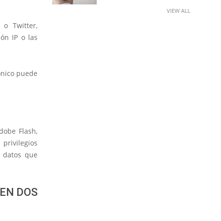
VIEW ALL
o Twitter,
ón IP o las
rónico puede
dobe Flash,
e
privilegios
r datos que
 EN DOS