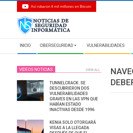
Así robaron 4 mil millones en Bitcoin
Skip
to
content
Secondary
INICIO
CIBERSEGURIDAD
VULNERABILIDADES
Navigation
Menu
NAVE
VIDEOS NOTICIAS
VIEW ALL
DEBE
TUNNELCRACK: SE
DESCUBRIERON DOS
VULNERABILIDADES
GRAVES EN LAS VPN QUE
HABÍAN ESTADO
INACTIVAS DESDE 1996
KENIA SOLO OTORGARÁ
VISAS A LA LLEGADA