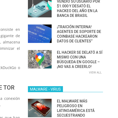
VENDIÓ SU USUARIO POR
$1.000 Y DESATÓ EL
HACKEO DEL AÑO EN LA
BANCA DE BRASIL
¡TRAICIÓN INTERNA!
onsiste en
AGENTES DE SOPORTE DE
 gigante de
COINBASE HACKEARON
DATOS DE CLIENTES”
s, almacena
iminizar el
EL HACKER SE DELATÓ A SÍ
MISMO CON UNA
BÚSQUEDA EN GOOGLE –
¡NO VAS A CREERLO!
uckDuckGo o
VIEW ALL
E TOR
MALWARE - VIRUS
a conexión
EL MALWARE MÁS
.
PELIGROSO EN
LATINOAMÉRICA ESTÁ
SECUESTRANDO
es que han