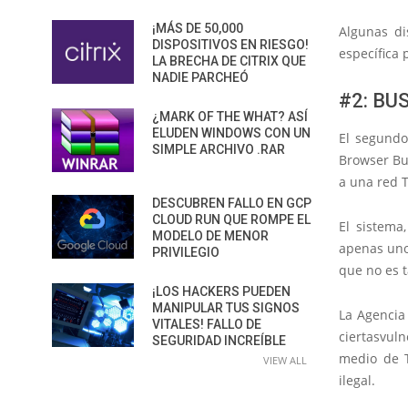
¡MÁS DE 50,000
Algunas di
DISPOSITIVOS EN RIESGO!
específica 
LA BRECHA DE CITRIX QUE
NADIE PARCHEÓ
#2: BU
¿MARK OF THE WHAT? ASÍ
ELUDEN WINDOWS CON UN
El segundo
SIMPLE ARCHIVO .RAR
Browser Bu
a una red 
DESCUBREN FALLO EN GCP
CLOUD RUN QUE ROMPE EL
El sistema
MODELO DE MENOR
apenas uno
PRIVILEGIO
que no es 
¡LOS HACKERS PUEDEN
MANIPULAR TUS SIGNOS
La Agencia
VITALES! FALLO DE
ciertas
vuln
SEGURIDAD INCREÍBLE
medio de 
VIEW ALL
ilegal.