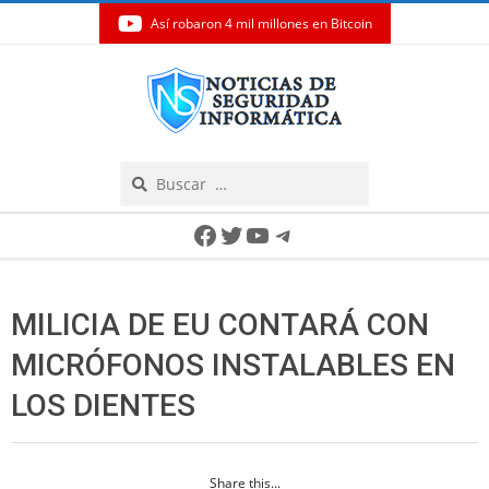
Así robaron 4 mil millones en Bitcoin
Skip
to
content
Search
Secondary
Facebook
Twitter
YouTube
Telegram
Navigation
Menu
MILICIA DE EU CONTARÁ CON
MICRÓFONOS INSTALABLES EN
LOS DIENTES
Share this...