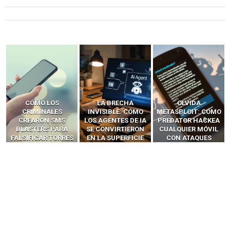
LA BRECHA
OLVIDA
CÓMO LOS HACKERS
INVISIBLE: CÓMO
METASPLOIT: CÓMO
INTERCEPTAN OTPS
LOS AGENTES DE IA
PREDATOR HACKEA
Y LLAMADAS
SE CONVIRTIERON
CUALQUIER MÓVIL
MÓVILES SIN
EN LA SUPERFICIE
CON ATAQUES
‘HACKEAR’ — EL
DE ATAQUE MÁS
PUBLICITARIOS
INCREÍBLE PODER DE
PELIGROSA DE
CERO-CLIC
LOS SIM BOXES”
2025–2026