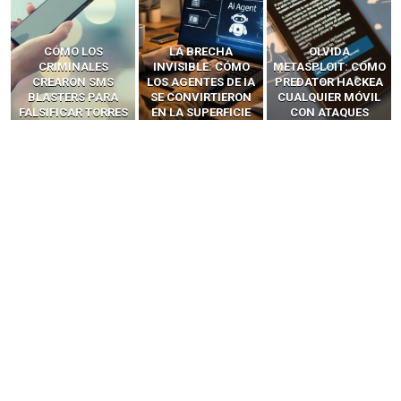
LA BRECHA
OLVIDA
CÓMO LOS HACKERS
INVISIBLE: CÓMO
METASPLOIT: CÓMO
INTERCEPTAN OTPS
LOS AGENTES DE IA
PREDATOR HACKEA
Y LLAMADAS
SE CONVIRTIERON
CUALQUIER MÓVIL
MÓVILES SIN
EN LA SUPERFICIE
CON ATAQUES
‘HACKEAR’ — EL
DE ATAQUE MÁS
PUBLICITARIOS
INCREÍBLE PODER DE
PELIGROSA DE
CERO-CLIC
LOS SIM BOXES”
2025–2026