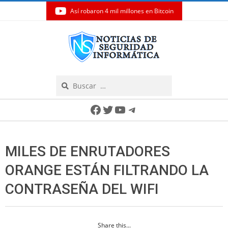
Así robaron 4 mil millones en Bitcoin
Skip
to
content
Search
Secondary
Facebook
Twitter
YouTube
Telegram
Navigation
Menu
MILES DE ENRUTADORES
ORANGE ESTÁN FILTRANDO LA
CONTRASEÑA DEL WIFI
Share this...