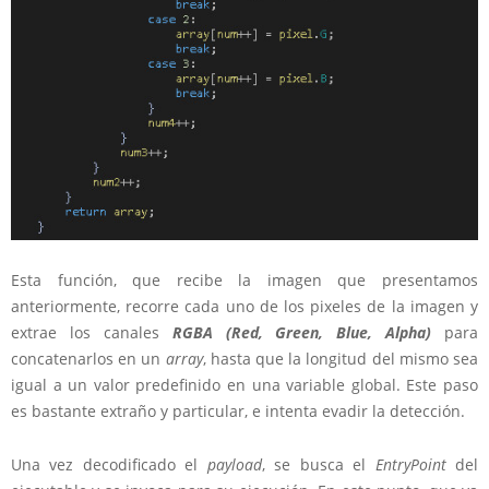
Esta función, que recibe la imagen que presentamos
anteriormente, recorre cada uno de los pixeles de la imagen y
extrae los canales
RGBA (Red, Green, Blue, Alpha)
para
concatenarlos en un
array
, hasta que la longitud del mismo sea
igual a un valor predefinido en una variable global. Este paso
es bastante extraño y particular, e intenta evadir la detección.
Una vez decodificado el
payload
, se busca el
EntryPoint
del