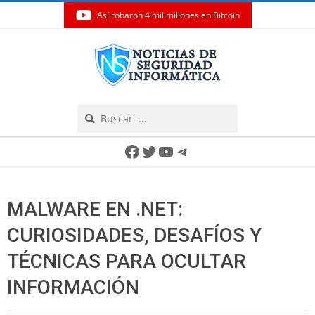
Así robaron 4 mil millones en Bitcoin
Skip
to
content
Search
Secondary
Facebook
Twitter
YouTube
Telegram
Navigation
Menu
MALWARE EN .NET:
CURIOSIDADES, DESAFÍOS Y
TÉCNICAS PARA OCULTAR
INFORMACIÓN