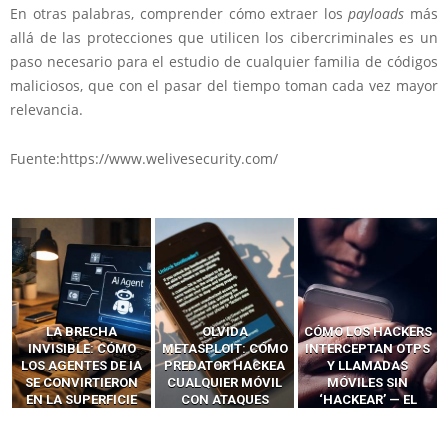
En otras palabras, comprender cómo extraer los
payloads
más
allá de las protecciones que utilicen los cibercriminales es un
paso necesario para el estudio de cualquier familia de códigos
maliciosos, que con el pasar del tiempo toman cada vez mayor
relevancia.
Fuente:https://www.welivesecurity.com/
OLVIDA
CÓMO LOS HACKERS
13 TÉCNICAS
METASPLOIT: CÓMO
INTERCEPTAN OTPS
RIDÍCULAMENTE
PREDATOR HACKEA
Y LLAMADAS
FÁCILES PARA
CUALQUIER MÓVIL
MÓVILES SIN
HACKEAR Y
CON ATAQUES
‘HACKEAR’ — EL
EXPLOTAR
PUBLICITARIOS
INCREÍBLE PODER DE
NAVEGADORES DE IA
CERO-CLIC
LOS SIM BOXES”
AGÉNTICA