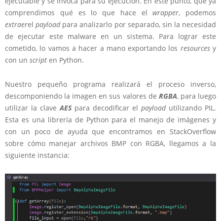
ejecutable y se invoca para su ejecución. En este punto, que ya
comprendimos qué es lo que hace el
wrapper
, podemos
extraer
el
payload
para analizarlo por separado, sin la necesidad
de ejecutar este malware en un sistema. Para lograr este
cometido, lo vamos a hacer a mano exportando los
resources
y
con un
script
en Python.
Nuestro pequeño programa realizará el proceso inverso,
descomponiendo la imagen en sus valores de
RGBA
, para luego
utilizar la clave
AES
para decodificar el
payload
utilizando PIL.
Esta es una librería de Python para el manejo de imágenes y
con un poco de ayuda que encontramos en StackOverflow
sobre cómo manejar archivos BMP con RGBA, llegamos a la
siguiente instancia: