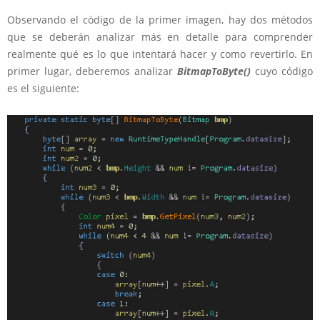
Observando el código de la primer imagen, hay dos métodos
que se deberán analizar más en detalle para comprender
realmente qué es lo que intentará hacer y como revertirlo. En
primer lugar, deberemos analizar
BitmapToByte()
cuyo código
es el siguiente: