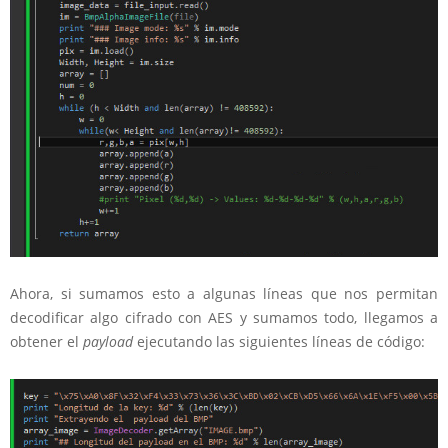
Ahora, si sumamos esto a algunas líneas que nos permitan
decodificar algo cifrado con AES y sumamos todo, llegamos a
obtener el
payload
ejecutando las siguientes líneas de código: