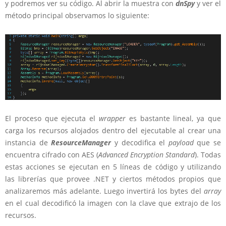
y podremos ver su código. Al abrir la muestra con
dnSpy
y ver el
método principal observamos lo siguiente:
El proceso que ejecuta el
wrapper
es bastante lineal, ya que
carga los recursos alojados dentro del ejecutable al crear una
instancia de
ResourceManager
y decodifica el
payload
que se
encuentra cifrado con AES (
Advanced Encryption Standard
). Todas
estas acciones se ejecutan en 5 líneas de código y utilizando
las librerías que provee .NET y ciertos métodos propios que
analizaremos más adelante. Luego invertirá los bytes del
array
en el cual decodificó la imagen con la clave que extrajo de los
recursos.