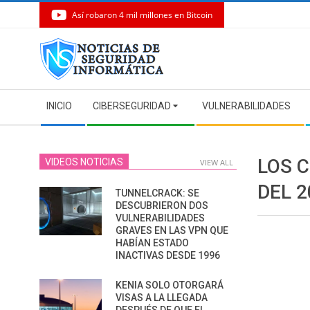
Así robaron 4 mil millones en Bitcoin
Skip
to
content
Secondary
INICIO
CIBERSEGURIDAD
VULNERABILIDADES
Navigation
Menu
LOS 
VIDEOS NOTICIAS
VIEW ALL
DEL 2
TUNNELCRACK: SE
DESCUBRIERON DOS
VULNERABILIDADES
GRAVES EN LAS VPN QUE
HABÍAN ESTADO
INACTIVAS DESDE 1996
KENIA SOLO OTORGARÁ
VISAS A LA LLEGADA