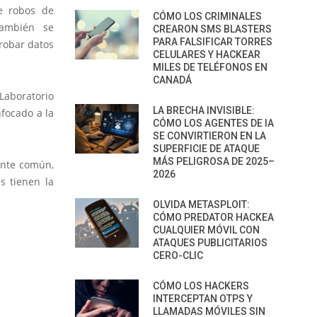
de robos de
CÓMO LOS CRIMINALES
También se
CREARON SMS BLASTERS
PARA FALSIFICAR TORRES
robar datos
CELULARES Y HACKEAR
MILES DE TELÉFONOS EN
CANADÁ
Laboratorio
LA BRECHA INVISIBLE:
nfocado a la
CÓMO LOS AGENTES DE IA
SE CONVIRTIERON EN LA
SUPERFICIE DE ATAQUE
MÁS PELIGROSA DE 2025–
ente común,
2026
s tienen la
OLVIDA METASPLOIT:
CÓMO PREDATOR HACKEA
CUALQUIER MÓVIL CON
ATAQUES PUBLICITARIOS
CERO-CLIC
CÓMO LOS HACKERS
INTERCEPTAN OTPS Y
LLAMADAS MÓVILES SIN