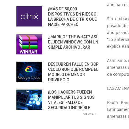
año han ocu
¡MÁS DE 50,000
DISPOSITIVOS EN RIESGO!
Sin embarg
LA BRECHA DE CITRIX QUE
NADIE PARCHEÓ
pasado de 
año pasado
¿MARK OF THE WHAT? ASÍ
“Lo anteri
ELUDEN WINDOWS CON UN
explica Ra
SIMPLE ARCHIVO .RAR
Asimismo, 
DESCUBREN FALLO EN GCP
amenazas a
CLOUD RUN QUE ROMPE EL
de computad
MODELO DE MENOR
PRIVILEGIO
LAS AMENA
¡LOS HACKERS PUEDEN
MANIPULAR TUS SIGNOS
Pablo Ram
VITALES! FALLO DE
SEGURIDAD INCREÍBLE
Latinoamér
VIEW ALL
amenazas av