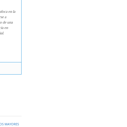
nfoca en la
rse a
ro de una
cia en
al.
COS MAYORES