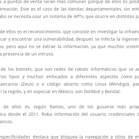
s a puntos de venta serán más comunes porque de ellos es posi
rmación. Este es el caso de las tiendas departamentales, sin em
cabo se necesita usar un sistema de APTs, que ocurre en distintos p
de ellos es el reconocimiento, que consiste en investigar la infrae
acar y encontrar una vulnerabilidad, después se infecta la ingenier
no, pero aquí no se extrae la información, ya que muchos siste
la presencia de un intruso.
 de los botnets, que son redes de robots informáticos que se au
arios tipos y muchos enfocados a diferentes aspectos como p
ancarios (Zeus) o a código abierto como Linux (Windigo), p
la región, y en especial en México, son Dorkbot y Bondat.
o de ellos es, según Ramos, uno de los gusanos más pro
ica desde el 2011. Roba información del usuario, credenciales 
bancos.
especificidades destaca que bloquea la navegación a sitios de 