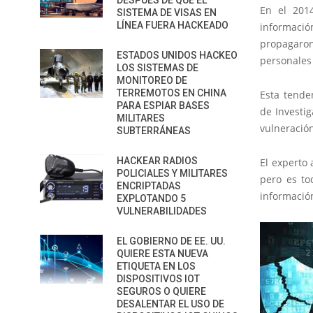
DESPUÉS DE QUE EL
En el 2014
SISTEMA DE VISAS EN
LÍNEA FUERA HACKEADO
informaci
propagaron
ESTADOS UNIDOS HACKEO
personales 
LOS SISTEMAS DE
MONITOREO DE
TERREMOTOS EN CHINA
Esta tende
PARA ESPIAR BASES
de Investig
MILITARES
vulneración
SUBTERRÁNEAS
HACKEAR RADIOS
El experto
POLICIALES Y MILITARES
pero es to
ENCRIPTADAS
informació
EXPLOTANDO 5
VULNERABILIDADES
EL GOBIERNO DE EE. UU.
QUIERE ESTA NUEVA
ETIQUETA EN LOS
DISPOSITIVOS IOT
SEGUROS O QUIERE
DESALENTAR EL USO DE