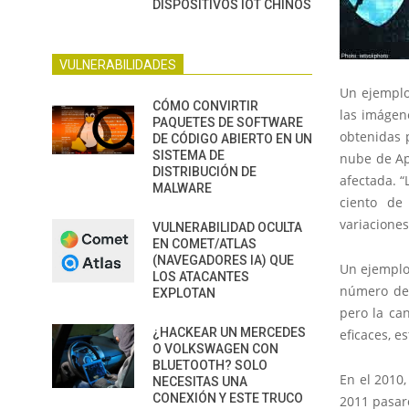
DISPOSITIVOS IOT CHINOS
VULNERABILIDADES
Un ejemplo
CÓMO CONVIRTIR
las imágene
PAQUETES DE SOFTWARE
obtenidas 
DE CÓDIGO ABIERTO EN UN
SISTEMA DE
nube de Ap
DISTRIBUCIÓN DE
afectada. “
MALWARE
ciento de
variaciones
VULNERABILIDAD OCULTA
EN COMET/ATLAS
(NAVEGADORES IA) QUE
Un ejemplo 
LOS ATACANTES
número de 
EXPLOTAN
pero la ca
¿HACKEAR UN MERCEDES
eficaces, e
O VOLKSWAGEN CON
BLUETOOTH? SOLO
En el 2010,
NECESITAS UNA
CONEXIÓN Y ESTE TRUCO
2011 pasaro