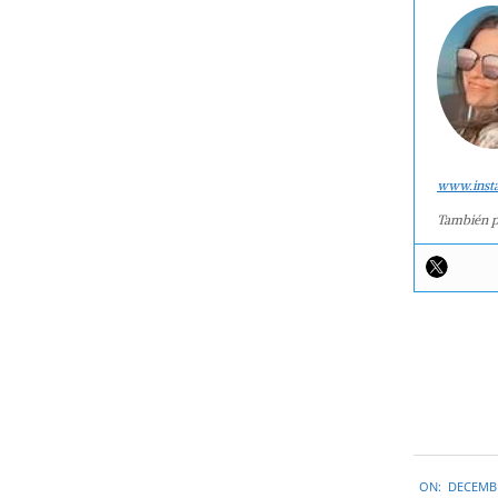
www.inst
También p
2014-
ON:
DECEMBE
12-