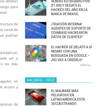
ble obtener
VENDIÓ SU USUARIO POR
$1.000 Y DESATÓ EL
bargo, para
HACKEO DEL AÑO EN LA
asos:
BANCA DE BRASIL
structura de
¡TRAICIÓN INTERNA!
AGENTES DE SOPORTE DE
ía social de
COINBASE HACKEARON
mas podrían
DATOS DE CLIENTES”
EL HACKER SE DELATÓ A SÍ
MISMO CON UNA
toreplican,
BÚSQUEDA EN GOOGLE –
uede ser a
¡NO VAS A CREERLO!
ero los más
VIEW ALL
MALWARE - VIRUS
pagados en
de acceso y
EL MALWARE MÁS
PELIGROSO EN
LATINOAMÉRICA ESTÁ
SECUESTRANDO
empresas de