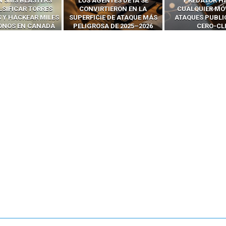
ENTES DE IA SE
PREDATOR HACKEA
INTERCEPTAN 
RTIERON EN LA
CUALQUIER MÓVIL CON
LLAMADAS MÓVI
IE DE ATAQUE MÁS
ATAQUES PUBLICITARIOS
‘HACKEAR’ — EL 
SA DE 2025–2026
CERO-CLIC
PODER DE LOS S