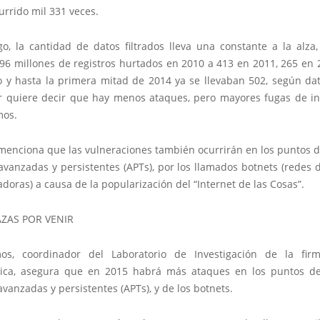
rrido mil 331 veces.
o, la cantidad de datos filtrados lleva una constante a la alza
96 millones de registros hurtados en 2010 a 413 en 2011, 265 en 2
 y hasta la primera mitad de 2014 ya se llevaban 502, según dat
or quiere decir que hay menos ataques, pero mayores fugas de in
mos.
menciona que las vulneraciones también ocurrirán en los puntos d
vanzadas y persistentes (APTs), por los llamados botnets (redes d
oras) a causa de la popularización del “Internet de las Cosas”.
ZAS POR VENIR
os, coordinador del Laboratorio de Investigación de la fir
ica, asegura que en 2015 habrá más ataques en los puntos d
anzadas y persistentes (APTs), y de los botnets.