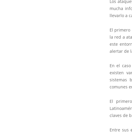
Los ataque
mucha info
llevarlo a 
El primero 
la red a at
este entor
alertar de 
En el caso
existen v
sistemas b
comunes en 
El primer
Latinoamér
claves de 
Entre sus 