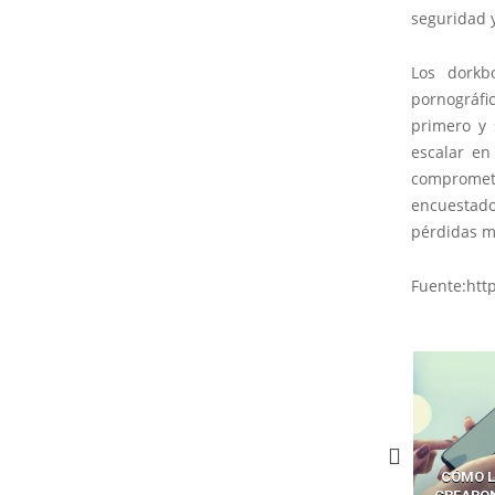
seguridad y
Los dorkb
pornográfi
primero y 
escalar en
compromet
encuestad
pérdidas m
Fuente:htt
ÓMO LAVAR EL CEREBRO A
CÓMO LOS CRIMINALES
LA BRECHA