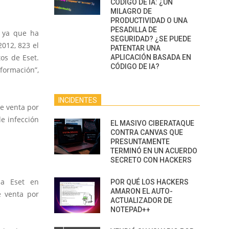
CÓDIGO DE IA: ¿UN
MILAGRO DE
PRODUCTIVIDAD O UNA
PESADILLA DE
, ya que ha
SEGURIDAD? ¿SE PUEDE
012, 823 el
PATENTAR UNA
os de Eset.
APLICACIÓN BASADA EN
CÓDIGO DE IA?
formación”,
INCIDENTES
e venta por
e infección
EL MASIVO CIBERATAQUE
CONTRA CANVAS QUE
PRESUNTAMENTE
TERMINÓ EN UN ACUERDO
SECRETO CON HACKERS
ma Eset en
POR QUÉ LOS HACKERS
AMARON EL AUTO-
e venta por
ACTUALIZADOR DE
NOTEPAD++