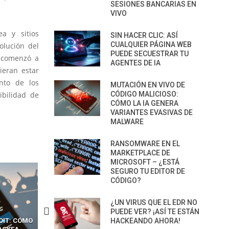
SESIONES BANCARIAS EN
VIVO
a y sitios
SIN HACER CLIC: ASÍ
CUALQUIER PÁGINA WEB
olución del
PUEDE SECUESTRAR TU
o comenzó a
AGENTES DE IA
ieran estar
nto de los
MUTACIÓN EN VIVO DE
bilidad de
CÓDIGO MALICIOSO:
CÓMO LA IA GENERA
VARIANTES EVASIVAS DE
MALWARE
RANSOMWARE EN EL
MARKETPLACE DE
MICROSOFT – ¿ESTÁ
SEGURO TU EDITOR DE
CÓDIGO?
¿UN VIRUS QUE EL EDR NO
PUEDE VER? ¡ASÍ TE ESTÁN
CKERS
13 TÉCNICAS
HACKEANDO AHORA!
CÓMO LOS HACKERS