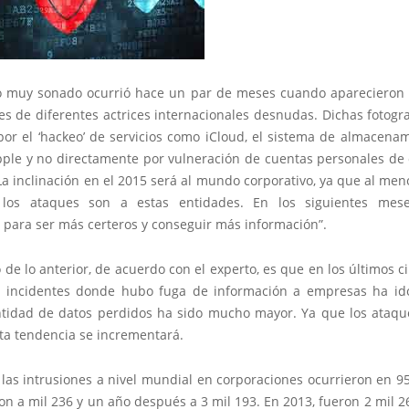
 muy sonado ocurrió hace un par de meses cuando aparecieron 
s de diferentes actrices internacionales desnudas. Dichas fotogr
por el ‘hackeo’ de servicios como iCloud, el sistema de almacenam
ple y no directamente por vulneración de cuentas personales de
La inclinación en el 2015 será al mundo corporativo, ya que al men
 los ataques son a estas entidades. En los siguientes mese
 para ser más certeros y conseguir más información”.
de lo anterior, de acuerdo con el experto, es que en los últimos c
incidentes donde hubo fuga de información a empresas ha ido
ntidad de datos perdidos ha sido mucho mayor. Ya que los ataq
sta tendencia se incrementará.
 las intrusiones a nivel mundial en corporaciones ocurrieron en 9
n a mil 236 y un año después a 3 mil 193. En 2013, fueron 2 mil 2