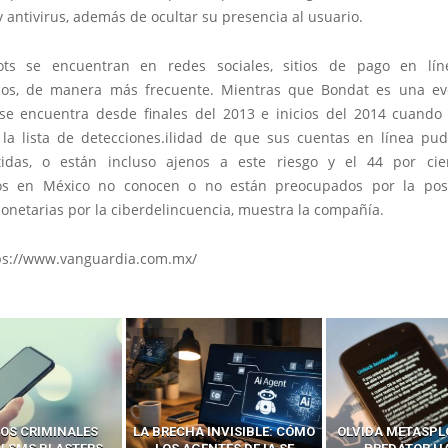
 antivirus, además de ocultar su presencia al usuario.
ots se encuentran en redes sociales, sitios de pago en líne
cos, de manera más frecuente. Mientras que Bondat es una ev
se encuentra desde finales del 2013 e inicios del 2014 cuand
 la lista de detecciones.ilidad de que sus cuentas en línea pud
idas, o están incluso ajenos a este riesgo y el 44 por cie
os en México no conocen o no están preocupados por la posi
onetarias por la ciberdelincuencia, muestra la compañía.
ps://www.vanguardia.com.mx/
 INVISIBLE: CÓMO
OLVIDA METASPLOIT: CÓMO
CÓMO LOS HA