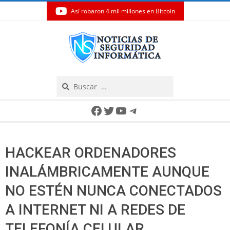
Así robaron 4 mil millones en Bitcoin
Skip
to
content
Search
Secondary
Facebook
Twitter
YouTube
Telegram
Navigation
Menu
HACKEAR ORDENADORES
INALÁMBRICAMENTE AUNQUE
NO ESTÉN NUNCA CONECTADOS
A INTERNET NI A REDES DE
TELEFONÍA CELULAR