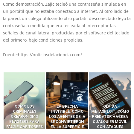
Como demostración, Zajic tecleó una contraseña simulada en
un portátil que no estaba conectado a internet. Al otro lado de
la pared, un colega utilizando otro portátil desconectado leyó la
contraseña a medida que era tecleada al interceptar las
señales de canal lateral producidas por el software del teclado
del primero, bajo condiciones propicias.
Fuente:https://noticiasdelaciencia.com/
LA BRECHA
OLVIDA
CÓMO LOS HACKERS
INVISIBLE: CÓMO
METASPLOIT: CÓMO
INTERCEPTAN OTPS
LOS AGENTES DE IA
PREDATOR HACKEA
Y LLAMADAS
SE CONVIRTIERON
CUALQUIER MÓVIL
MÓVILES SIN
EN LA SUPERFICIE
CON ATAQUES
‘HACKEAR’ — EL
DE ATAQUE MÁS
PUBLICITARIOS
INCREÍBLE PODER DE