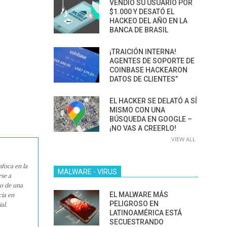
VENDIÓ SU USUARIO POR
$1.000 Y DESATÓ EL
HACKEO DEL AÑO EN LA
BANCA DE BRASIL
¡TRAICIÓN INTERNA!
AGENTES DE SOPORTE DE
COINBASE HACKEARON
DATOS DE CLIENTES”
EL HACKER SE DELATÓ A SÍ
MISMO CON UNA
BÚSQUEDA EN GOOGLE –
¡NO VAS A CREERLO!
VIEW ALL
nfoca en la
MALWARE - VIRUS
rse a
ro de una
EL MALWARE MÁS
cia en
PELIGROSO EN
al.
LATINOAMÉRICA ESTÁ
SECUESTRANDO