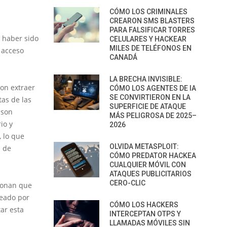
CÓMO LOS CRIMINALES
CREARON SMS BLASTERS
PARA FALSIFICAR TORRES
a haber sido
CELULARES Y HACKEAR
MILES DE TELÉFONOS EN
 acceso
CANADÁ
LA BRECHA INVISIBLE:
ron extraer
CÓMO LOS AGENTES DE IA
SE CONVIRTIERON EN LA
tas de las
SUPERFICIE DE ATAQUE
 son
MÁS PELIGROSA DE 2025–
io y
2026
 lo que
OLVIDA METASPLOIT:
b de
CÓMO PREDATOR HACKEA
CUALQUIER MÓVIL CON
ATAQUES PUBLICITARIOS
CERO-CLIC
ionan que
leado por
CÓMO LOS HACKERS
ar esta
INTERCEPTAN OTPS Y
LLAMADAS MÓVILES SIN