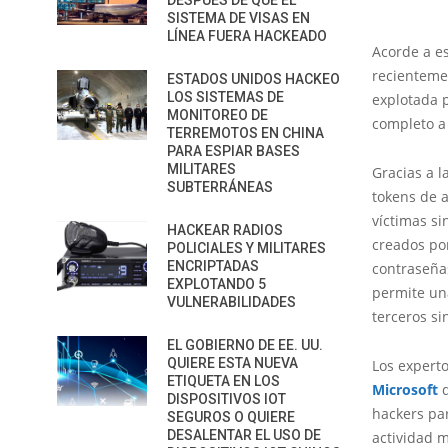
DESPUÉS DE QUE EL
SISTEMA DE VISAS EN
LÍNEA FUERA HACKEADO
Acorde a e
recientemen
ESTADOS UNIDOS HACKEO
LOS SISTEMAS DE
explotada p
MONITOREO DE
completo a 
TERREMOTOS EN CHINA
PARA ESPIAR BASES
MILITARES
Gracias a l
SUBTERRÁNEAS
tokens de a
víctimas s
HACKEAR RADIOS
creados por
POLICIALES Y MILITARES
ENCRIPTADAS
contraseña
EXPLOTANDO 5
permite un
VULNERABILIDADES
terceros si
EL GOBIERNO DE EE. UU.
QUIERE ESTA NUEVA
Los expert
ETIQUETA EN LOS
Microsoft
d
DISPOSITIVOS IOT
hackers par
SEGUROS O QUIERE
DESALENTAR EL USO DE
actividad m