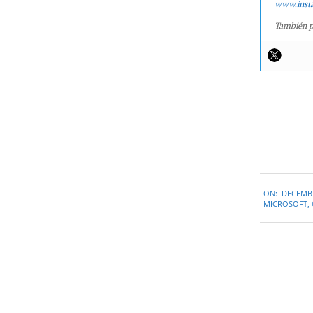
www.inst
También p
2019-
ON:
DECEMBE
12-
MICROSOFT
,
04