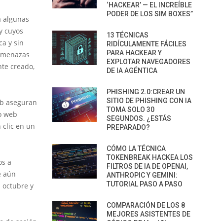
‘HACKEAR’ — EL INCREÍBLE
PODER DE LOS SIM BOXES”
a algunas
y cuyos
13 TÉCNICAS
a y sin
RIDÍCULAMENTE FÁCILES
PARA HACKEAR Y
 amenazas
EXPLOTAR NAVEGADORES
nte creado,
DE IA AGÉNTICA
PHISHING 2.0:CREAR UN
SITIO DE PHISHING CON IA
eb aseguran
TOMA SOLO 30
io web
SEGUNDOS. ¿ESTÁS
 clic en un
PREPARADO?
CÓMO LA TÉCNICA
TOKENBREAK HACKEA LOS
os a
FILTROS DE IA DE OPENAI,
e aún
ANTHROPIC Y GEMINI:
TUTORIAL PASO A PASO
 octubre y
COMPARACIÓN DE LOS 8
MEJORES ASISTENTES DE