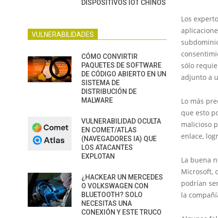
DISPOSITIVOS IOT CHINOS
Los expert
aplicacione
VULNERABILIDADES
subdomini
consentimi
CÓMO CONVIRTIR
sólo requie
PAQUETES DE SOFTWARE
DE CÓDIGO ABIERTO EN UN
adjunto a u
SISTEMA DE
DISTRIBUCIÓN DE
MALWARE
Lo más pre
que esto po
VULNERABILIDAD OCULTA
malicioso p
EN COMET/ATLAS
enlace, log
(NAVEGADORES IA) QUE
LOS ATACANTES
EXPLOTAN
La buena n
Microsoft, 
¿HACKEAR UN MERCEDES
podrían se
O VOLKSWAGEN CON
la compañía
BLUETOOTH? SOLO
NECESITAS UNA
CONEXIÓN Y ESTE TRUCO