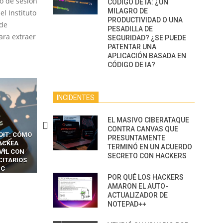
io de sesión
CÓDIGO DE IA: ¿UN
MILAGRO DE
l Instituto
PRODUCTIVIDAD O UNA
 de
PESADILLA DE
ara extraer
SEGURIDAD? ¿SE PUEDE
PATENTAR UNA
APLICACIÓN BASADA EN
CÓDIGO DE IA?
INCIDENTES
EL MASIVO CIBERATAQUE
CONTRA CANVAS QUE
CKERS
13 TÉCNICAS
CÓMO LOS HACKERS
PRESUNTAMENTE
OTPS Y
RIDÍCULAMENTE FÁCILES
MANIPULAN GITHUB
TERMINÓ EN UN ACUERDO
LES SIN
PARA HACKEAR Y EXPLOTAR
COPILOT DENTRO DE VS C
SECRETO CON HACKERS
INCREÍBLE
NAVEGADORES DE IA
IM BOXES”
AGÉNTICA
POR QUÉ LOS HACKERS
AMARON EL AUTO-
ACTUALIZADOR DE
NOTEPAD++