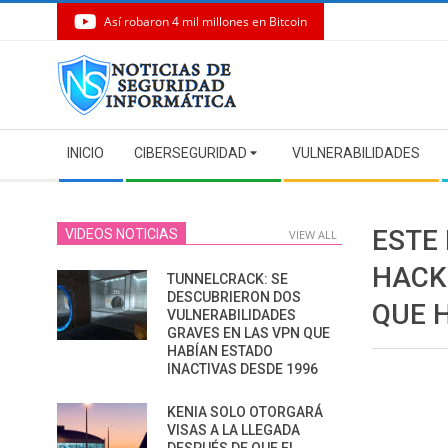
Así robaron 4 mil millones en Bitcoin
Skip
to
content
Secondary
INICIO
CIBERSEGURIDAD
VULNERABILIDADES
Navigation
Menu
ESTE
VIDEOS NOTICIAS
VIEW ALL
HACK
TUNNELCRACK: SE
DESCUBRIERON DOS
QUE 
VULNERABILIDADES
GRAVES EN LAS VPN QUE
HABÍAN ESTADO
INACTIVAS DESDE 1996
KENIA SOLO OTORGARÁ
VISAS A LA LLEGADA