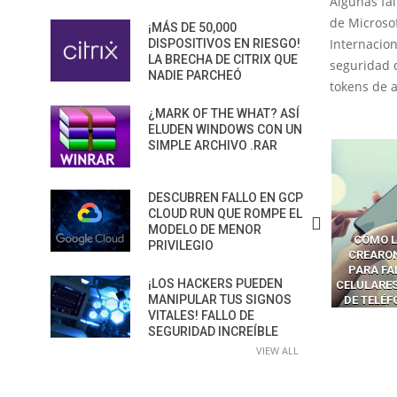
Algunas fal
de Microsof
¡MÁS DE 50,000
Internacion
DISPOSITIVOS EN RIESGO!
LA BRECHA DE CITRIX QUE
seguridad q
NADIE PARCHEÓ
tokens de 
¿MARK OF THE WHAT? ASÍ
ELUDEN WINDOWS CON UN
SIMPLE ARCHIVO .RAR
DESCUBREN FALLO EN GCP
CLOUD RUN QUE ROMPE EL
MODELO DE MENOR
ÓMO LAVAR EL CEREBRO A
CÓMO LOS CRIMINALES
LA BRECHA
PRIVILEGIO
OS NAVEGADORES CON IA
CREARON SMS BLASTERS
LOS AG
PARA ROBAR SECRETOS
PARA FALSIFICAR TORRES
CONVI
¡LOS HACKERS PUEDEN
CELULARES Y HACKEAR MILES
SUPERFIC
MANIPULAR TUS SIGNOS
DE TELÉFONOS EN CANADÁ
PELIGRO
VITALES! FALLO DE
SEGURIDAD INCREÍBLE
VIEW ALL