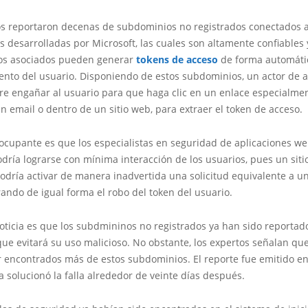
os reportaron decenas de subdominios no registrados conectados 
s desarrolladas por Microsoft, las cuales son altamente confiables 
os asociados pueden generar
tokens de acceso
de forma automátic
ento del usuario. Disponiendo de estos subdominios, un actor de
re engañar al usuario para que haga clic en un enlace especialme
n email o dentro de un sitio web, para extraer el token de acceso.
ocupante es que los especialistas en seguridad de aplicaciones w
dría lograrse con mínima interacción de los usuarios, pues un sit
odría activar de manera inadvertida una solicitud equivalente a un
rando de igual forma el robo del token del usuario.
oticia es que los subdmininos no registrados ya han sido reportad
que evitará su uso malicioso. No obstante, los expertos señalan qu
r encontrados más de estos subdominios. El reporte fue emitido en
 solucionó la falla alrededor de veinte días después.