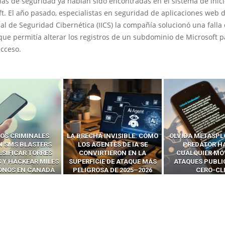
las de seguridad ya habían sido encontradas en el sistema de inic
t. El año pasado, especialistas en seguridad de aplicaciones web de
al de Seguridad Cibernética (IICS) la compañía solucionó una falla
ue permitía alterar los registros de un subdominio de Microsoft p
acceso.
 INVISIBLE: CÓMO
OLVIDA METASPLOIT: CÓMO
CÓMO LOS HA
ENTES DE IA SE
PREDATOR HACKEA
INTERCEPTAN 
RTIERON EN LA
CUALQUIER MÓVIL CON
LLAMADAS MÓVI
IE DE ATAQUE MÁS
ATAQUES PUBLICITARIOS
‘HACKEAR’ — EL 
SA DE 2025–2026
CERO-CLIC
PODER DE LOS S