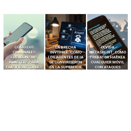
LA BRECHA
OLVIDA
CÓMO LOS HACKERS
INVISIBLE: CÓMO
METASPLOIT: CÓMO
INTERCEPTAN OTPS
LOS AGENTES DE IA
PREDATOR HACKEA
Y LLAMADAS
SE CONVIRTIERON
CUALQUIER MÓVIL
MÓVILES SIN
EN LA SUPERFICIE
CON ATAQUES
‘HACKEAR’ — EL
DE ATAQUE MÁS
PUBLICITARIOS
INCREÍBLE PODER DE
PELIGROSA DE
CERO-CLIC
LOS SIM BOXES”
2025–2026