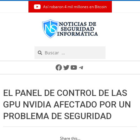
Así robaron 4 mil millones en Bitcoin
Skip
to
content
Search
Secondary
Facebook
Twitter
YouTube
Telegram
Navigation
Menu
EL PANEL DE CONTROL DE LAS
GPU NVIDIA AFECTADO POR UN
PROBLEMA DE SEGURIDAD
Share this...