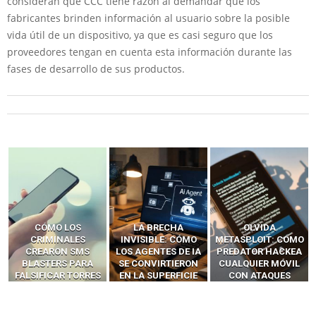
consideran que CCC tiene razón al demandar que los
fabricantes brinden información al usuario sobre la posible
vida útil de un dispositivo, ya que es casi seguro que los
proveedores tengan en cuenta esta información durante las
fases de desarrollo de sus productos.
LA BRECHA
OLVIDA
CÓMO LOS HACKERS
INVISIBLE: CÓMO
METASPLOIT: CÓMO
INTERCEPTAN OTPS
LOS AGENTES DE IA
PREDATOR HACKEA
Y LLAMADAS
SE CONVIRTIERON
CUALQUIER MÓVIL
MÓVILES SIN
EN LA SUPERFICIE
CON ATAQUES
‘HACKEAR’ — EL
DE ATAQUE MÁS
PUBLICITARIOS
INCREÍBLE PODER DE
PELIGROSA DE
CERO-CLIC
LOS SIM BOXES”
2025–2026