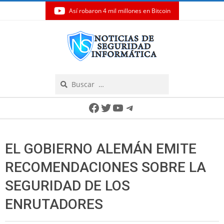
Así robaron 4 mil millones en Bitcoin
Skip
to
content
Search
Secondary
Facebook
Twitter
YouTube
Telegram
Navigation
Menu
EL GOBIERNO ALEMÁN EMITE
RECOMENDACIONES SOBRE LA
SEGURIDAD DE LOS
ENRUTADORES