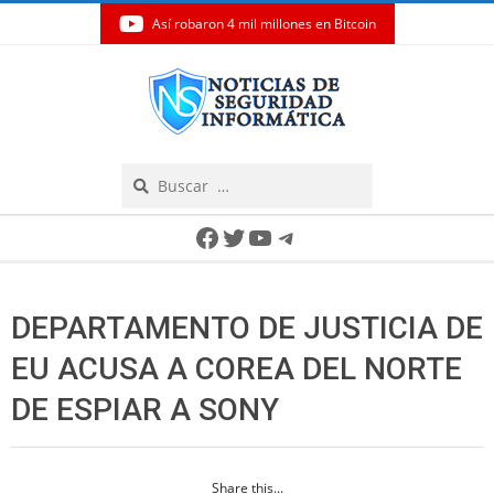
Así robaron 4 mil millones en Bitcoin
Skip
to
content
Search
Secondary
Facebook
Twitter
YouTube
Telegram
Navigation
Menu
DEPARTAMENTO DE JUSTICIA DE
EU ACUSA A COREA DEL NORTE
DE ESPIAR A SONY
Share this...