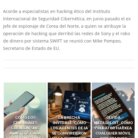
Acorde a especialistas en hacking ético del Instituto
Internacional de Seguridad Cibernética, en junio pasado el ex
jefe de espionaje de Corea del Norte, a quien se atribuye la
operación de hacking que derribó las redes de Sony y el robo
de dinero por sistema SWIFT se reunió con Mike Pompeo,
Secretario de Estado de EU.
LA BRECHA
OLVIDA
CÓMO LOS HACKERS
INVISIBLE: CÓMO
METASPLOIT: CÓMO
INTERCEPTAN OTPS
LOS AGENTES DE IA
PREDATOR HACKEA
Y LLAMADAS
SE CONVIRTIERON
CUALQUIER MÓVIL
MÓVILES SIN