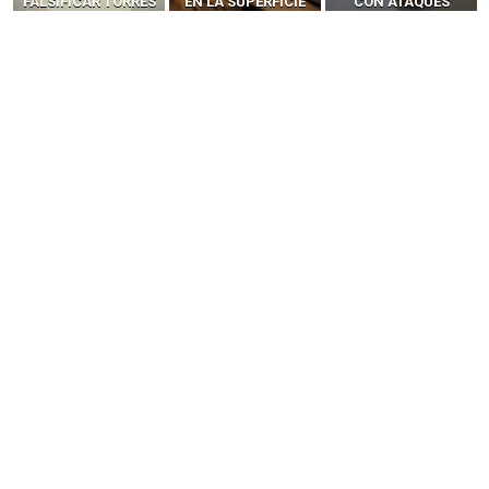
EN LA SUPERFICIE
CON ATAQUES
‘HACKEAR’ — EL
DE ATAQUE MÁS
PUBLICITARIOS
INCREÍBLE PODER DE
PELIGROSA DE
CERO-CLIC
LOS SIM BOXES”
2025–2026